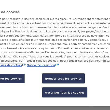
ndeur(s) Antargaz 
 de cookies
té par Antargaz utilise des cookies et autres traceurs. Certains sont strictement 
ment du site et ne nécessitent pas votre consentement. Avec votre consenteme
galement des cookies pour mesurer l’audience et analyser votre navigation. Ces 
AIS LAGARDE GRAMONT VICHY
PROXI
liquer l’utilisation de données telles que votre adresse IP, vos pages/rubriques
AVENUE GRAMONT
RUE 
 utilisateur/équipement, pays, dates, nombre de visites, sources de navigation et
s avec le site, ainsi que leur transmission à des partenaires tiers, y compris ceux
00
VICHY
0320
ment situés en dehors de l’Union européenne. Vous pouvez paramétrer vos choix
 strictement nécessaires en cliquant sur « Paramétrer les cookies » ci-dessous. L
votre consentement n’affecte pas l’accès au site, mais peut limiter certaines fonct
S'Y RENDRE
udience. Choisissez “Accepter tous les cookies” pour autoriser tous les cookies
 nécessaires, ou “Refuser tous les cookies” pour refuser ces cookies. Pour en sav
tique de cookies
Notice d'information
TION GPL CARBURANT CARREFOUR
DISTR
HY - CARFUEL VICHY
CARR
er les cookies
Refuser tous les cookies
EE DES AILES
ALLEE
00
VICHY
0320
Autoriser tous les cookies
S'Y RENDRE