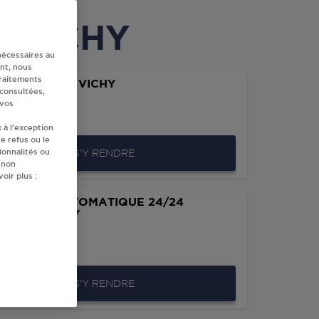
à VICHY
nécessaires au
nt, nous
traitements
 CHABALIER VICHY
 consultées,
DU VERNEY
 vos
0
VICHY
 à l’exception
e refus ou le
ionnalités ou
S'Y RENDRE
 non
oir plus :
IBUTEUR AUTOMATIQUE 24/24
EFOUR VICHY
 DES AILES
0
VICHY
S'Y RENDRE