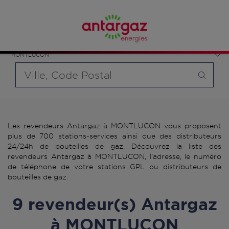
Affinez votre recherche en sélectionnant le modèle de
France
bouteille souhaité et le type de point de vente (revendeur /
Auvergne-Rhône-Alpes
distributeur automatique de bouteilles de gaz ou station GPL
Allier
carburant)
MONTLUCON
Requête
Les revendeurs Antargaz à MONTLUCON vous proposent
plus de 700 stations-services ainsi que des distributeurs
24/24h de bouteilles de gaz. Découvrez la liste des
revendeurs Antargaz à MONTLUCON, l'adresse, le numéro
de téléphone de votre stations GPL ou distributeurs de
bouteilles de gaz.
9 revendeur(s) Antargaz
à MONTLUCON