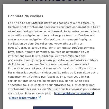
Villes
Bannière de cookies
Le site édité par Antargaz utilise des cookies et autres traceurs.
DISTRIBUTEUR AUTOMATIQUE 24/24
Certains sont strictement nécessaires au fonctionnement du site et
INTERMARCHE MONTLUCON
ne nécessitent pas votre consentement. Avec votre consentement,
nous utilisons également des cookies pour mesurer l’audience et
RUE DE LA ROTONDE
analyser votre navigation. Ces traitements peuvent impliquer
03100
MONTLUCON
l’utilisation de données telles que votre adresse IP, vos
pages/rubriques consultées, identifiant utilisateur/équipement,
pays, dates, nombre de visites, sources de navigation et vos
S'Y RENDRE
interactions avec le site, ainsi que leur transmission à des
partenaires tiers, y compris ceux potentiellement situés en dehors
de l’Union européenne. Vous pouvez paramétrer vos choix à
l’exception des cookies strictement nécessaires en cliquant sur «
PROMOCASH MONTLUCON
Paramétrer les cookies » ci-dessous. Le refus ou le retrait de votre
consentement n’affecte pas l’accès au site, mais peut limiter
31 RUE EUGENE SUE
certaines fonctionnalités ou mesures d’audience. Choisissez
03100
MONTLUCON
“Accepter tous les cookies” pour autoriser tous les cookies non
strictement nécessaires, ou “Refuser tous les cookies” pour refuser
S'Y RENDRE
Notre politique de cookies
ces cookies. Pour en savoir plus :
Notice d'information