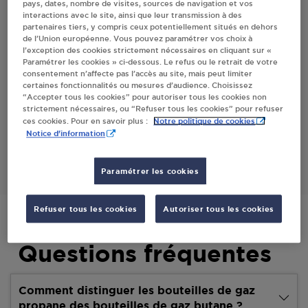
pays, dates, nombre de visites, sources de navigation et vos
interactions avec le site, ainsi que leur transmission à des
Villes
partenaires tiers, y compris ceux potentiellement situés en dehors
de l’Union européenne. Vous pouvez paramétrer vos choix à
l’exception des cookies strictement nécessaires en cliquant sur «
GARAGE ANTHONY DESMARES YGRANDE
Paramétrer les cookies » ci-dessous. Le refus ou le retrait de votre
consentement n’affecte pas l’accès au site, mais peut limiter
LES VIGNES
certaines fonctionnalités ou mesures d’audience. Choisissez
STATION ELAN
“Accepter tous les cookies” pour autoriser tous les cookies non
03160
YGRANDE
strictement nécessaires, ou “Refuser tous les cookies” pour refuser
Notre politique de cookies
ces cookies. Pour en savoir plus :
Notice d'information
S'Y RENDRE
Paramétrer les cookies
Refuser tous les cookies
Autoriser tous les cookies
Questions fréquentes
Comment distinguer les bouteilles de gaz
propane des bouteilles de gaz butane ?