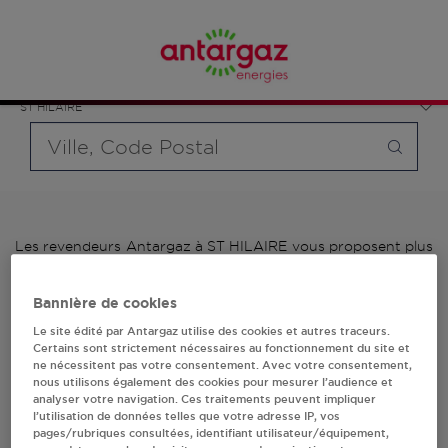
Affinez votre recherche en sélectionnant le modèle de
France
bouteille souhaité et le type de point de vente (revendeur /
Auvergne-Rhône-Alpes
distributeur automatique de bouteilles de gaz ou station GPL
Allier
carburant)
ST HILAIRE
Requête
Les revendeurs Antargaz à ST HILAIRE vous proposent plus
de 700 stations-services ainsi que des distributeurs 24/24h
de bouteilles de gaz. Découvrez la liste des revendeurs
Bannière de cookies
Antargaz à ST HILAIRE, l'adresse, le numéro de téléphone de
votre stations GPL ou distributeurs de bouteilles de gaz.
Le site édité par Antargaz utilise des cookies et autres traceurs.
Certains sont strictement nécessaires au fonctionnement du site et
ne nécessitent pas votre consentement. Avec votre consentement,
1 revendeur(s) Antargaz
nous utilisons également des cookies pour mesurer l’audience et
analyser votre navigation. Ces traitements peuvent impliquer
à ST HILAIRE
l’utilisation de données telles que votre adresse IP, vos
pages/rubriques consultées, identifiant utilisateur/équipement,