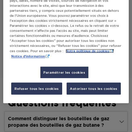
pays, dates, nombre de visites, sources de navigation et vos
interactions avec le site, ainsi que leur transmission à des
Villes
partenaires tiers, y compris ceux potentiellement situés en dehors
de l’Union européenne. Vous pouvez paramétrer vos choix à
l’exception des cookies strictement nécessaires en cliquant sur «
PROXI PETITJEAN NICOLE ST HILAIRE
Paramétrer les cookies » ci-dessous. Le refus ou le retrait de votre
consentement n’affecte pas l’accès au site, mais peut limiter
6 ROUTE DE BOURBON
certaines fonctionnalités ou mesures d’audience. Choisissez
03440
ST HILAIRE
“Accepter tous les cookies” pour autoriser tous les cookies non
strictement nécessaires, ou “Refuser tous les cookies” pour refuser
Notre politique de cookies
ces cookies. Pour en savoir plus :
S'Y RENDRE
Notice d'information
Paramétrer les cookies
Refuser tous les cookies
Autoriser tous les cookies
Questions fréquentes
Comment distinguer les bouteilles de gaz
propane des bouteilles de gaz butane ?