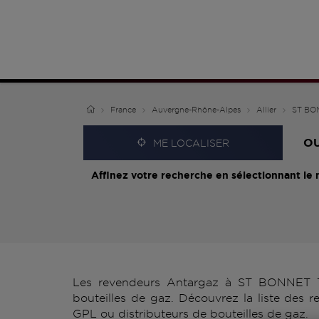
France
Auvergne-Rhône-Alpes
Allier
ST BO
O
ME LOCALISER
Affinez votre recherche en sélectionnant le 
Les revendeurs Antargaz à ST BONNET TR
bouteilles de gaz. Découvrez la liste de
GPL ou distributeurs de bouteilles de gaz.