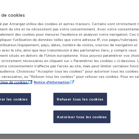
ur(s) Antargaz à
 de cookies
té par Antargaz utilise des cookies et autres traceurs. Certains sont strictement 
TRONCAIS
ment du site et ne nécessitent pas votre consentement. Avec votre consenteme
galement des cookies pour mesurer l’audience et analyser votre navigation. Ces 
liquer l’utilisation de données telles que votre adresse IP, vos pages/rubriques
 utilisateur/équipement, pays, dates, nombre de visites, sources de navigation et
s avec le site, ainsi que leur transmission à des partenaires tiers, y compris ceux
NCAIS BRICOLAGE ST BONNET
LE PE
ment situés en dehors de l’Union européenne. Vous pouvez paramétrer vos choix
NCAIS
RUE D
 strictement nécessaires en cliquant sur « Paramétrer les cookies » ci-dessous. L
BOURG
votre consentement n’affecte pas l’accès au site, mais peut limiter certaines fonct
0336
udience. Choisissez “Accepter tous les cookies” pour autoriser tous les cookies
60
ST BONNET TRONCAIS
 nécessaires, ou “Refuser tous les cookies” pour refuser ces cookies. Pour en sav
tique de cookies
Notice d'information
S'Y RENDRE
er les cookies
Refuser tous les cookies
Autoriser tous les cookies