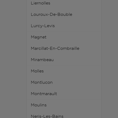
Liernolles
Louroux-De-Bouble
Lurcy-Levis
Magnet
Marcillat-En-Combraille
Mirambeau
Molles
Montlucon
Montmarault
Moulins
Neris-Les-Bains