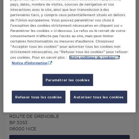
STATION GPL CARBURANT TOTAL NICE
pays, dates, nombre de visites, sources de navigation et vos
SQUARE KICHNER - BD RENE CASS
interactions avec le site, ainsi que leur transmission à des
partenaires tiers, y compris ceux potentiellement situés en dehors
06000
NICE
de l’Union européenne. Vous pouvez paramétrer vos choix à
l’exception des cookies strictement nécessaires en cliquant sur «
S'Y RENDRE
Paramétrer les cookies » ci-dessous. Le refus ou le retrait de votre
consentement n’affecte pas l’accès au site, mais peut limiter
certaines fonctionnalités ou mesures d’audience. Choisissez
“Accepter tous les cookies” pour autoriser tous les cookies non
STATION GPL CARBURANT LECLERC NICE
strictement nécessaires, ou “Refuser tous les cookies” pour refuser
Notre politique de cookies
ces cookies. Pour en savoir plus :
QUARTIER SAINT ISIDORE - B.P. 3009 - RD 6202 -
Notice d'information
CEDEX 3
06200
NICE
Paramétrer les cookies
S'Y RENDRE
Refuser tous les cookies
Autoriser tous les cookies
CENTRE E.LECLEC NIKAIADIS NICE
ROUTE DE GRENOBLE
BP 3053
06000
NICE