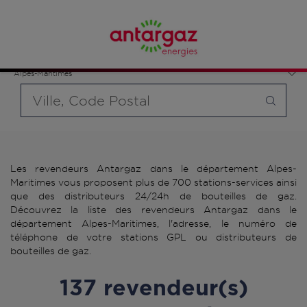
Affinez votre recherche en sélectionnant le modèle de
bouteille souhaité et le type de point de vente (revendeur /
France
distributeur automatique de bouteilles de gaz ou station GPL
Provence-Alpes-Côte d'Azur
carburant)
Alpes-Maritimes
Requête
Les revendeurs Antargaz dans le département Alpes-
Maritimes vous proposent plus de 700 stations-services ainsi
que des distributeurs 24/24h de bouteilles de gaz.
Découvrez la liste des revendeurs Antargaz dans le
département Alpes-Maritimes, l'adresse, le numéro de
téléphone de votre stations GPL ou distributeurs de
bouteilles de gaz.
137 revendeur(s)