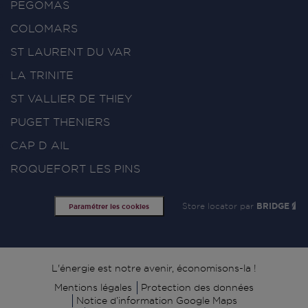
PEGOMAS
COLOMARS
ST LAURENT DU VAR
LA TRINITE
ST VALLIER DE THIEY
PUGET THENIERS
CAP D AIL
ROQUEFORT LES PINS
Store locator par
BRIDGE
Paramétrer les cookies
Signature
L'énergie est notre avenir, économisons-la !
Mentions légales
Protection des données
Notice d’information Google Maps