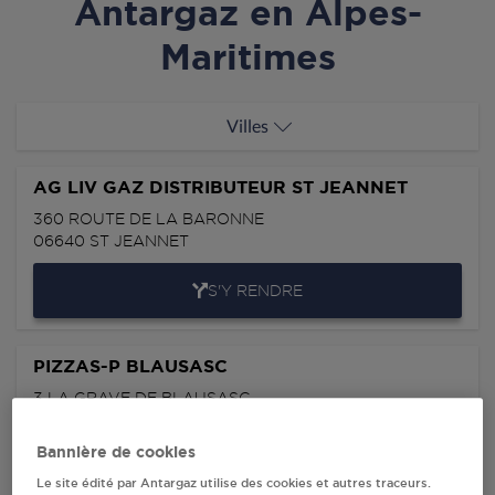
Antargaz en Alpes-
Maritimes
Villes
AG LIV GAZ DISTRIBUTEUR ST JEANNET
360 ROUTE DE LA BARONNE
06640
ST JEANNET
S'Y RENDRE
PIZZAS-P BLAUSASC
3 LA GRAVE DE BLAUSASC
VILLA VICAT
06440
BLAUSASC
Bannière de cookies
Le site édité par Antargaz utilise des cookies et autres traceurs.
S'Y RENDRE