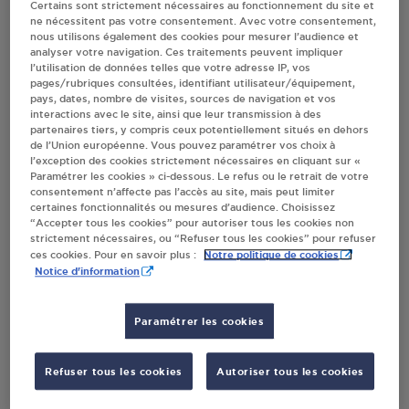
Certains sont strictement nécessaires au fonctionnement du site et
ne nécessitent pas votre consentement. Avec votre consentement,
nous utilisons également des cookies pour mesurer l’audience et
analyser votre navigation. Ces traitements peuvent impliquer
GIRARDIN ETS TOTAL MAZOUT/ ECL PORT
l’utilisation de données telles que votre adresse IP, vos
GRASSE
pages/rubriques consultées, identifiant utilisateur/équipement,
pays, dates, nombre de visites, sources de navigation et vos
ROUTE DE LA MARIGARDE
interactions avec le site, ainsi que leur transmission à des
06130
GRASSE
partenaires tiers, y compris ceux potentiellement situés en dehors
de l’Union européenne. Vous pouvez paramétrer vos choix à
S'Y RENDRE
l’exception des cookies strictement nécessaires en cliquant sur «
Paramétrer les cookies » ci-dessous. Le refus ou le retrait de votre
consentement n’affecte pas l’accès au site, mais peut limiter
certaines fonctionnalités ou mesures d’audience. Choisissez
CARREFOUR MARKET OLVADIS ANTIBES
“Accepter tous les cookies” pour autoriser tous les cookies non
strictement nécessaires, ou “Refuser tous les cookies” pour refuser
1770 ROUTE DE GRASSE
Notre politique de cookies
ces cookies. Pour en savoir plus :
ZI LES TERRIERS
Notice d'information
06600
ANTIBES
Paramétrer les cookies
S'Y RENDRE
Refuser tous les cookies
Autoriser tous les cookies
EUREKA SOSPEL