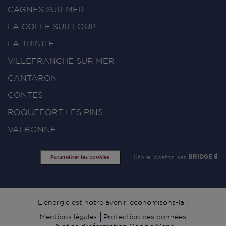
CAGNES SUR MER
LA COLLE SUR LOUP
LA TRINITE
VILLEFRANCHE SUR MER
CANTARON
CONTES
ROQUEFORT LES PINS
VALBONNE
Store locator par
BRIDGE
Paramétrer les cookies
Signature
L'énergie est notre avenir, économisons-la !
Mentions légales
Protection des données