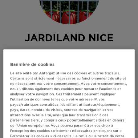
JARDILAND NICE
742 RTE DE GRENOBLE
06200
NICE
Bannière de cookies
Revendeur de bouteilles de gaz
Le site édité par Antargaz utilise des cookies et autres traceurs.
Certains sont strictement nécessaires au fonctionnement du site et
S'Y RENDRE
ne nécessitent pas votre consentement. Avec votre consentement,
nous utilisons également des cookies pour mesurer l’audience et
analyser votre navigation. Ces traitements peuvent impliquer
l’utilisation de données telles que votre adresse IP, vos
AFFICHER LE TÉLÉPHONE
pages/rubriques consultées, identifiant utilisateur/équipement,
pays, dates, nombre de visites, sources de navigation et vos
interactions avec le site, ainsi que leur transmission à des
RECEVOIR LES COORDONNÉES DU REVENDEUR
partenaires tiers, y compris ceux potentiellement situés en dehors
de l’Union européenne. Vous pouvez paramétrer vos choix à
l’exception des cookies strictement nécessaires en cliquant sur «
En cliquant sur « S’y rendre », j’autorise le traitement
Paramétrer les cookies » ci-dessous. Le refus ou le retrait de votre
d’informations (dont mon adresse IP) et leur transfert hors UE