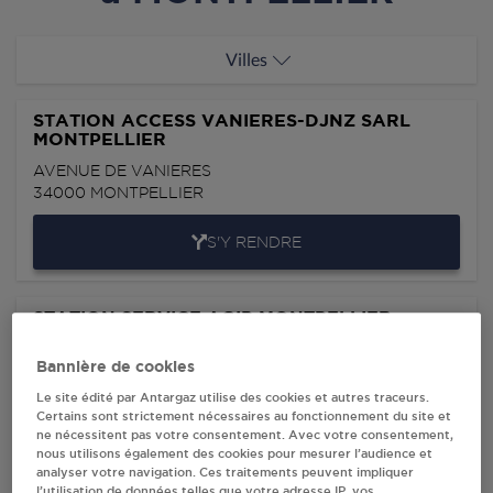
Villes
STATION ACCESS VANIERES-DJNZ SARL
MONTPELLIER
AVENUE DE VANIERES
34000
MONTPELLIER
S'Y RENDRE
STATION SERVICE AGIP MONTPELLIER
STATION AGIP
Bannière de cookies
544 AVENUE PAUL RIMBAUD
34000
MONTPELLIER
Le site édité par Antargaz utilise des cookies et autres traceurs.
Certains sont strictement nécessaires au fonctionnement du site et
ne nécessitent pas votre consentement. Avec votre consentement,
S'Y RENDRE
nous utilisons également des cookies pour mesurer l’audience et
analyser votre navigation. Ces traitements peuvent impliquer
l’utilisation de données telles que votre adresse IP, vos