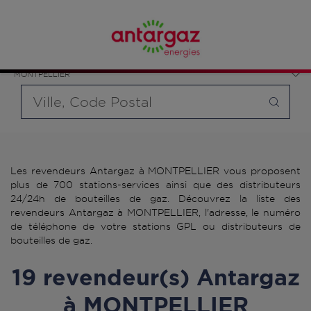
Affinez votre recherche en sélectionnant le modèle de
France
bouteille souhaité et le type de point de vente (revendeur /
Occitanie
distributeur automatique de bouteilles de gaz ou station GPL
Hérault
carburant)
MONTPELLIER
Requête
Les revendeurs Antargaz à MONTPELLIER vous proposent
plus de 700 stations-services ainsi que des distributeurs
24/24h de bouteilles de gaz. Découvrez la liste des
revendeurs Antargaz à MONTPELLIER, l'adresse, le numéro
de téléphone de votre stations GPL ou distributeurs de
bouteilles de gaz.
19 revendeur(s) Antargaz
à MONTPELLIER