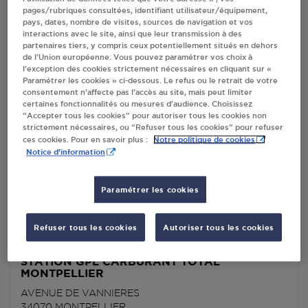
pages/rubriques consultées, identifiant utilisateur/équipement,
STATION GPL CARBURANT TOTAL
pays, dates, nombre de visites, sources de navigation et vos
MONTPELLIER
interactions avec le site, ainsi que leur transmission à des
70 AVENUE DE L'EUROPE
partenaires tiers, y compris ceux potentiellement situés en dehors
de l’Union européenne. Vous pouvez paramétrer vos choix à
34080
MONTPELLIER
l’exception des cookies strictement nécessaires en cliquant sur «
Paramétrer les cookies » ci-dessous. Le refus ou le retrait de votre
S'Y RENDRE
consentement n’affecte pas l’accès au site, mais peut limiter
certaines fonctionnalités ou mesures d’audience. Choisissez
“Accepter tous les cookies” pour autoriser tous les cookies non
strictement nécessaires, ou “Refuser tous les cookies” pour refuser
CARREFOUR CONTACT SARL HKM DISTRI
Notre politique de cookies
ces cookies. Pour en savoir plus :
MONTPELLIER
Notice d'information
672 RUE DU PAS DU LOUP
34000
MONTPELLIER
Paramétrer les cookies
S'Y RENDRE
Refuser tous les cookies
Autoriser tous les cookies
STATION GPL CARBURANT TOTAL
MONTPELLIER
AVENUE DE VANNIERES
34070
MONTPELLIER