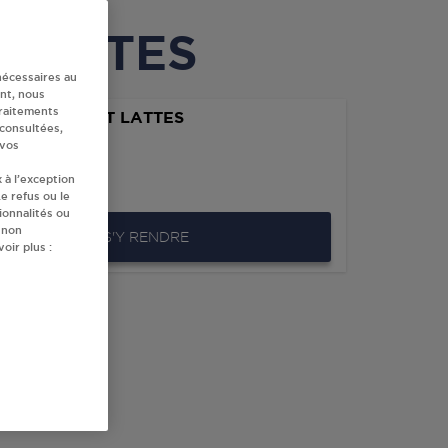
à LATTES
nécessaires au
nt, nous
traitements
L GAMM VERT LATTES
 consultées,
DESPLAN
 vos
 DE MAURIN
 à l’exception
0
LATTES
e refus ou le
ionnalités ou
 non
S'Y RENDRE
oir plus :