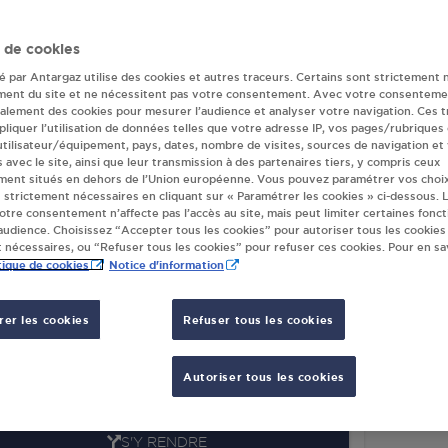
deur(s) Antargaz 
 de cookies
té par Antargaz utilise des cookies et autres traceurs. Certains sont strictement 
ment du site et ne nécessitent pas votre consentement. Avec votre consenteme
galement des cookies pour mesurer l’audience et analyser votre navigation. Ces 
 PHILIPPE MAURIN LATTES
COPA
liquer l’utilisation de données telles que votre adresse IP, vos pages/rubriques
LOITANT AGRICOLE
MAS 
 utilisateur/équipement, pays, dates, nombre de visites, sources de navigation et
s avec le site, ainsi que leur transmission à des partenaires tiers, y compris ceux
AINE DE MAURIN
ROUTE
ment situés en dehors de l’Union européenne. Vous pouvez paramétrer vos choix
70
LATTES
3497
 strictement nécessaires en cliquant sur « Paramétrer les cookies » ci-dessous. L
votre consentement n’affecte pas l’accès au site, mais peut limiter certaines fonct
udience. Choisissez “Accepter tous les cookies” pour autoriser tous les cookies
S'Y RENDRE
 nécessaires, ou “Refuser tous les cookies” pour refuser ces cookies. Pour en sav
tique de cookies
Notice d'information
TRIBUTEUR AUTOMATIQUE 24/24
er les cookies
Refuser tous les cookies
REFOUR LATTES
TE DE CARNON
GRAND SUD
Autoriser tous les cookies
70
LATTES
S'Y RENDRE