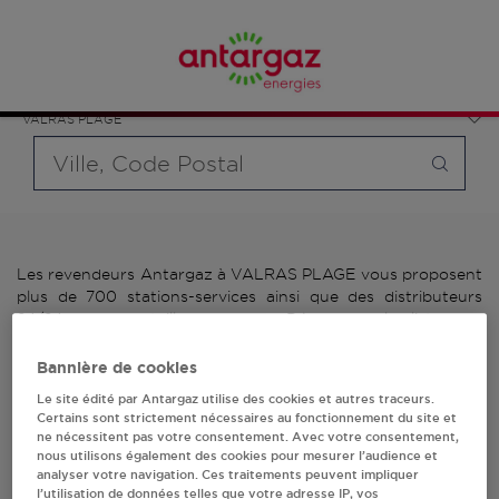
Affinez votre recherche en sélectionnant le modèle de
France
bouteille souhaité et le type de point de vente (revendeur /
Occitanie
distributeur automatique de bouteilles de gaz ou station GPL
Hérault
carburant)
VALRAS PLAGE
Requête
Les revendeurs Antargaz à VALRAS PLAGE vous proposent
plus de 700 stations-services ainsi que des distributeurs
24/24h de bouteilles de gaz. Découvrez la liste des
revendeurs Antargaz à VALRAS PLAGE, l'adresse, le numéro
de téléphone de votre stations GPL ou distributeurs de
Bannière de cookies
bouteilles de gaz.
Le site édité par Antargaz utilise des cookies et autres traceurs.
Certains sont strictement nécessaires au fonctionnement du site et
2 revendeur(s) Antargaz
ne nécessitent pas votre consentement. Avec votre consentement,
nous utilisons également des cookies pour mesurer l’audience et
analyser votre navigation. Ces traitements peuvent impliquer
à VALRAS PLAGE
l’utilisation de données telles que votre adresse IP, vos