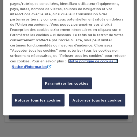
pages/rubriques consultées, identifiant utilisateur/équipement,
pays, dates, nombre de visites, sources de navigation et vos
interactions avec le site, ainsi que leur transmission à des
Villes
partenaires tiers, y compris ceux potentiellement situés en dehors
de l’Union européenne. Vous pouvez paramétrer vos choix à
l’exception des cookies strictement nécessaires en cliquant sur «
GARAGE GUINET VALRAS PLAGE
Paramétrer les cookies » ci-dessous. Le refus ou le retrait de votre
consentement n’affecte pas l’accès au site, mais peut limiter
14 BIS BD DU COMMANDANT L'HERMINIER
certaines fonctionnalités ou mesures d’audience. Choisissez
34350
VALRAS PLAGE
“Accepter tous les cookies” pour autoriser tous les cookies non
strictement nécessaires, ou “Refuser tous les cookies” pour refuser
Notre politique de cookies
ces cookies. Pour en savoir plus :
S'Y RENDRE
Notice d'information
LE MARCHE DE LA PLAGE VALRAS PLAGE
Paramétrer les cookies
42 BD DU 11 NOVEMBRE
34350
VALRAS PLAGE
Refuser tous les cookies
Autoriser tous les cookies
S'Y RENDRE