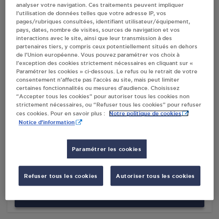
analyser votre navigation. Ces traitements peuvent impliquer
l’utilisation de données telles que votre adresse IP, vos
pages/rubriques consultées, identifiant utilisateur/équipement,
Villes
pays, dates, nombre de visites, sources de navigation et vos
interactions avec le site, ainsi que leur transmission à des
partenaires tiers, y compris ceux potentiellement situés en dehors
INTERMARCHE SUPER FABREGAL
de l’Union européenne. Vous pouvez paramétrer vos choix à
FABREGUES
l’exception des cookies strictement nécessaires en cliquant sur «
Paramétrer les cookies » ci-dessous. Le refus ou le retrait de votre
RN 113
consentement n’affecte pas l’accès au site, mais peut limiter
34690
FABREGUES
certaines fonctionnalités ou mesures d’audience. Choisissez
“Accepter tous les cookies” pour autoriser tous les cookies non
strictement nécessaires, ou “Refuser tous les cookies” pour refuser
S'Y RENDRE
Notre politique de cookies
ces cookies. Pour en savoir plus :
Notice d'information
DISTRIBUTEUR AUTOMATIQUE 24/24
INTERMARCHE FABREGUES
Paramétrer les cookies
ROUTE NATIONALE 113
34690
FABREGUES
Refuser tous les cookies
Autoriser tous les cookies
S'Y RENDRE