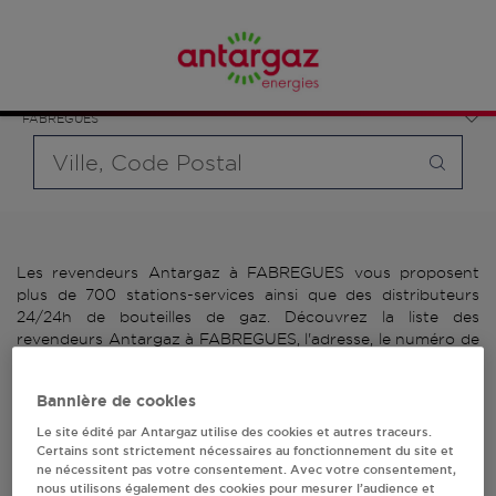
Affinez votre recherche en sélectionnant le modèle de
France
bouteille souhaité et le type de point de vente (revendeur /
Occitanie
distributeur automatique de bouteilles de gaz ou station GPL
Hérault
carburant)
FABREGUES
Requête
Les revendeurs Antargaz à FABREGUES vous proposent
plus de 700 stations-services ainsi que des distributeurs
24/24h de bouteilles de gaz. Découvrez la liste des
revendeurs Antargaz à FABREGUES, l'adresse, le numéro de
téléphone de votre stations GPL ou distributeurs de
bouteilles de gaz.
Bannière de cookies
3 revendeur(s) Antargaz
Le site édité par Antargaz utilise des cookies et autres traceurs.
Certains sont strictement nécessaires au fonctionnement du site et
ne nécessitent pas votre consentement. Avec votre consentement,
à FABREGUES
nous utilisons également des cookies pour mesurer l’audience et