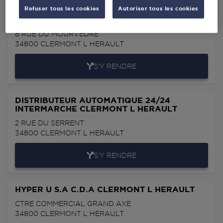
Refuser tous les cookies
Autoriser tous les cookies
MR BRICOLAGE CLERMONT L HERAULT
8 RUE DU MOURVEDRE
34800
CLERMONT L HERAULT
S'Y RENDRE
DISTRIBUTEUR AUTOMATIQUE 24/24
INTERMARCHE CLERMONT L HERAULT
2 RUE DU SERRENT
34800
CLERMONT L HERAULT
S'Y RENDRE
HYPER U S.A C.D.A CLERMONT L HERAULT
CTRE COMMERCIAL GRAND AXE
34800
CLERMONT L HERAULT