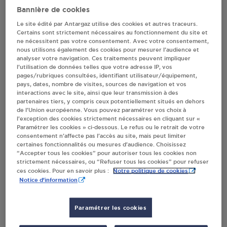
Bannière de cookies
Le site édité par Antargaz utilise des cookies et autres traceurs.
Villes
Certains sont strictement nécessaires au fonctionnement du site et
ne nécessitent pas votre consentement. Avec votre consentement,
nous utilisons également des cookies pour mesurer l’audience et
INTERMARCHE SUPER NIGAUTAN CLERMONT
analyser votre navigation. Ces traitements peuvent impliquer
L HERAULT
l’utilisation de données telles que votre adresse IP, vos
pages/rubriques consultées, identifiant utilisateur/équipement,
2 RUE DU SERVENT
pays, dates, nombre de visites, sources de navigation et vos
34800
CLERMONT L HERAULT
interactions avec le site, ainsi que leur transmission à des
partenaires tiers, y compris ceux potentiellement situés en dehors
de l’Union européenne. Vous pouvez paramétrer vos choix à
S'Y RENDRE
l’exception des cookies strictement nécessaires en cliquant sur «
Paramétrer les cookies » ci-dessous. Le refus ou le retrait de votre
consentement n’affecte pas l’accès au site, mais peut limiter
DISTRIBUTEUR AUTOMATIQUE 24/24
certaines fonctionnalités ou mesures d’audience. Choisissez
LECLERC CLERMONT L HERAULT
“Accepter tous les cookies” pour autoriser tous les cookies non
strictement nécessaires, ou “Refuser tous les cookies” pour refuser
ZAC LA SAMANE
Notre politique de cookies
ces cookies. Pour en savoir plus :
A LA STATION SERVICE
Notice d'information
34800
CLERMONT L HERAULT
Paramétrer les cookies
S'Y RENDRE