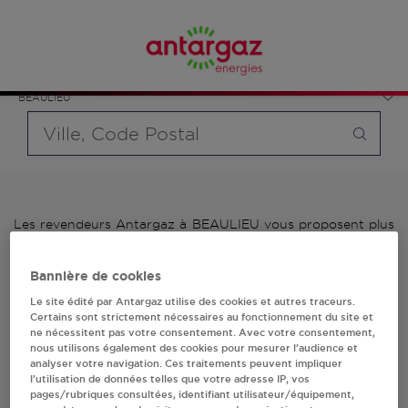
Affinez votre recherche en sélectionnant le modèle de
France
bouteille souhaité et le type de point de vente (revendeur /
Occitanie
distributeur automatique de bouteilles de gaz ou station GPL
Hérault
carburant)
BEAULIEU
Requête
Les revendeurs Antargaz à BEAULIEU vous proposent plus
de 700 stations-services ainsi que des distributeurs 24/24h
de bouteilles de gaz. Découvrez la liste des revendeurs
Bannière de cookies
Antargaz à BEAULIEU, l'adresse, le numéro de téléphone de
votre stations GPL ou distributeurs de bouteilles de gaz.
Le site édité par Antargaz utilise des cookies et autres traceurs.
Certains sont strictement nécessaires au fonctionnement du site et
ne nécessitent pas votre consentement. Avec votre consentement,
1 revendeur(s) Antargaz
nous utilisons également des cookies pour mesurer l’audience et
analyser votre navigation. Ces traitements peuvent impliquer
à BEAULIEU
l’utilisation de données telles que votre adresse IP, vos
pages/rubriques consultées, identifiant utilisateur/équipement,