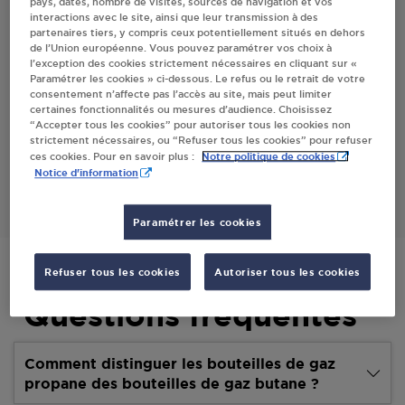
pays, dates, nombre de visites, sources de navigation et vos
interactions avec le site, ainsi que leur transmission à des
Villes
partenaires tiers, y compris ceux potentiellement situés en dehors
de l’Union européenne. Vous pouvez paramétrer vos choix à
l’exception des cookies strictement nécessaires en cliquant sur «
GUERARD LEITICIA PRESSE BEAULIEU
Paramétrer les cookies » ci-dessous. Le refus ou le retrait de votre
consentement n’affecte pas l’accès au site, mais peut limiter
3 B AVENUE DU STADE
certaines fonctionnalités ou mesures d’audience. Choisissez
34160
BEAULIEU
“Accepter tous les cookies” pour autoriser tous les cookies non
strictement nécessaires, ou “Refuser tous les cookies” pour refuser
Notre politique de cookies
ces cookies. Pour en savoir plus :
S'Y RENDRE
Notice d'information
Paramétrer les cookies
Refuser tous les cookies
Autoriser tous les cookies
Questions fréquentes
Comment distinguer les bouteilles de gaz
propane des bouteilles de gaz butane ?