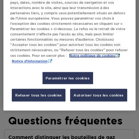
pays, dates, nombre de visites, sources de navigation et vos
interactions avec le site, ainsi que leur transmission à des
partenaires tiers, y compris ceux potentiellement situés en dehors
Villes
de l’Union européenne. Vous pouvez paramétrer vos choix à
l’exception des cookies strictement nécessaires en cliquant sur «
Paramétrer les cookies » ci-dessous. Le refus ou le retrait de votre
AUX FOURNEAUX ST PAUL ET VALMALLE
consentement n’affecte pas l’accès au site, mais peut limiter
certaines fonctionnalités ou mesures d’audience. Choisissez
38, AVENUE DES CEVENNES
“Accepter tous les cookies” pour autoriser tous les cookies non
PIZZA LE ST PAUL
strictement nécessaires, ou “Refuser tous les cookies” pour refuser
34570
ST PAUL ET VALMALLE
Notre politique de cookies
ces cookies. Pour en savoir plus :
Notice d'information
S'Y RENDRE
Paramétrer les cookies
Refuser tous les cookies
Autoriser tous les cookies
Questions fréquentes
Comment distinguer les bouteilles de gaz