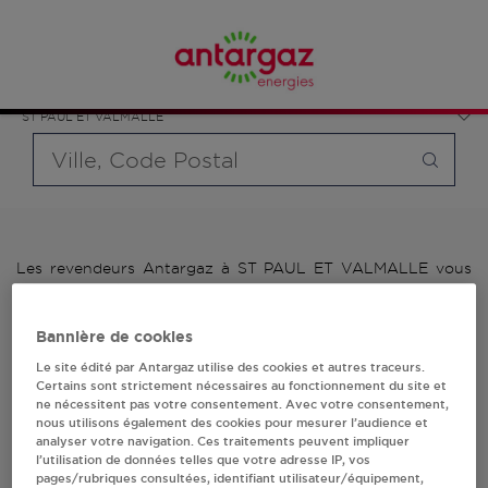
Affinez votre recherche en sélectionnant le modèle de
France
bouteille souhaité et le type de point de vente (revendeur /
Occitanie
distributeur automatique de bouteilles de gaz ou station GPL
Hérault
carburant)
ST PAUL ET VALMALLE
Requête
Les revendeurs Antargaz à ST PAUL ET VALMALLE vous
proposent plus de 700 stations-services ainsi que des
distributeurs 24/24h de bouteilles de gaz. Découvrez la liste
des revendeurs Antargaz à ST PAUL ET VALMALLE,
Bannière de cookies
l'adresse, le numéro de téléphone de votre stations GPL ou
Le site édité par Antargaz utilise des cookies et autres traceurs.
distributeurs de bouteilles de gaz.
Certains sont strictement nécessaires au fonctionnement du site et
ne nécessitent pas votre consentement. Avec votre consentement,
1 revendeur(s) Antargaz
nous utilisons également des cookies pour mesurer l’audience et
analyser votre navigation. Ces traitements peuvent impliquer
l’utilisation de données telles que votre adresse IP, vos
à ST PAUL ET VALMALLE
pages/rubriques consultées, identifiant utilisateur/équipement,