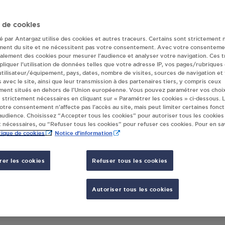
ur(s) Antargaz à 
 de cookies
té par Antargaz utilise des cookies et autres traceurs. Certains sont strictement 
BEZIERS
ment du site et ne nécessitent pas votre consentement. Avec votre consenteme
galement des cookies pour mesurer l’audience et analyser votre navigation. Ces 
liquer l’utilisation de données telles que votre adresse IP, vos pages/rubriques
 utilisateur/équipement, pays, dates, nombre de visites, sources de navigation et
s avec le site, ainsi que leur transmission à des partenaires tiers, y compris ceux
ER U THEZAN LES BEZIERS
ment situés en dehors de l’Union européenne. Vous pouvez paramétrer vos choix
L BARTHEZ BIS
 strictement nécessaires en cliquant sur « Paramétrer les cookies » ci-dessous. L
votre consentement n’affecte pas l’accès au site, mais peut limiter certaines fonct
 MASSELETTES RTE CARRIERRAS
udience. Choisissez “Accepter tous les cookies” pour autoriser tous les cookies
90
THEZAN LES BEZIERS
 nécessaires, ou “Refuser tous les cookies” pour refuser ces cookies. Pour en sav
tique de cookies
Notice d'information
S'Y RENDRE
er les cookies
Refuser tous les cookies
Autoriser tous les cookies