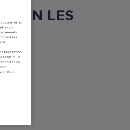
THEZAN LES
nécessaires au
nt, nous
traitements
 consultées,
 vos
 à l’exception
e refus ou le
ionnalités ou
 non
oir plus :