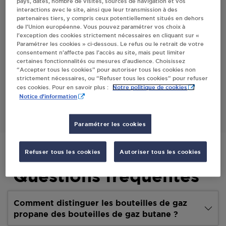
pays, dates, nombre de visites, sources de navigation et vos
interactions avec le site, ainsi que leur transmission à des
Villes
partenaires tiers, y compris ceux potentiellement situés en dehors
de l’Union européenne. Vous pouvez paramétrer vos choix à
l’exception des cookies strictement nécessaires en cliquant sur «
CARREFOUR DISTRIBUTION SERIGNAN
Paramétrer les cookies » ci-dessous. Le refus ou le retrait de votre
consentement n’affecte pas l’accès au site, mais peut limiter
ROUTE DE VALRAS
certaines fonctionnalités ou mesures d’audience. Choisissez
34410
SERIGNAN
“Accepter tous les cookies” pour autoriser tous les cookies non
strictement nécessaires, ou “Refuser tous les cookies” pour refuser
Notre politique de cookies
ces cookies. Pour en savoir plus :
S'Y RENDRE
Notice d'information
Paramétrer les cookies
Refuser tous les cookies
Autoriser tous les cookies
Questions fréquentes
Comment distinguer les bouteilles de gaz
propane des bouteilles de gaz butane ?