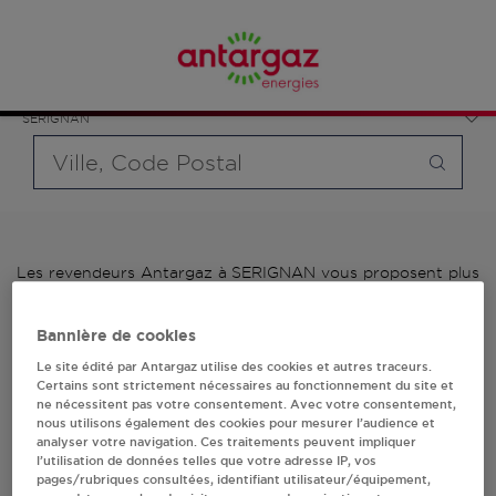
Affinez votre recherche en sélectionnant le modèle de
France
bouteille souhaité et le type de point de vente (revendeur /
Occitanie
distributeur automatique de bouteilles de gaz ou station GPL
Hérault
carburant)
SERIGNAN
Requête
Les revendeurs Antargaz à SERIGNAN vous proposent plus
de 700 stations-services ainsi que des distributeurs 24/24h
de bouteilles de gaz. Découvrez la liste des revendeurs
Bannière de cookies
Antargaz à SERIGNAN, l'adresse, le numéro de téléphone de
votre stations GPL ou distributeurs de bouteilles de gaz.
Le site édité par Antargaz utilise des cookies et autres traceurs.
Certains sont strictement nécessaires au fonctionnement du site et
ne nécessitent pas votre consentement. Avec votre consentement,
1 revendeur(s) Antargaz
nous utilisons également des cookies pour mesurer l’audience et
analyser votre navigation. Ces traitements peuvent impliquer
à SERIGNAN
l’utilisation de données telles que votre adresse IP, vos
pages/rubriques consultées, identifiant utilisateur/équipement,