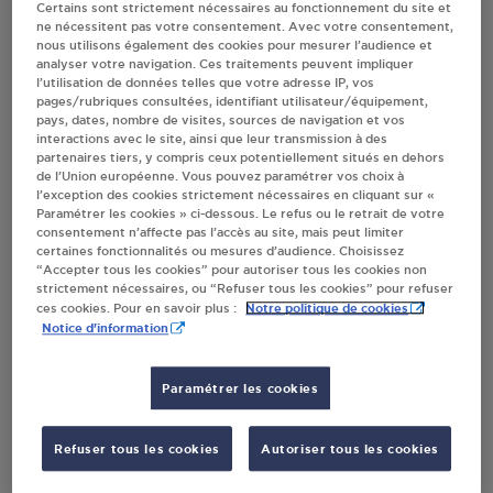
Certains sont strictement nécessaires au fonctionnement du site et
ne nécessitent pas votre consentement. Avec votre consentement,
Villes
nous utilisons également des cookies pour mesurer l’audience et
analyser votre navigation. Ces traitements peuvent impliquer
l’utilisation de données telles que votre adresse IP, vos
DISTAG MAUGUIO
pages/rubriques consultées, identifiant utilisateur/équipement,
pays, dates, nombre de visites, sources de navigation et vos
282 RUE MERLOT
interactions avec le site, ainsi que leur transmission à des
ZAC DE LA LOUVADE
partenaires tiers, y compris ceux potentiellement situés en dehors
34130
MAUGUIO
de l’Union européenne. Vous pouvez paramétrer vos choix à
l’exception des cookies strictement nécessaires en cliquant sur «
Paramétrer les cookies » ci-dessous. Le refus ou le retrait de votre
S'Y RENDRE
consentement n’affecte pas l’accès au site, mais peut limiter
certaines fonctionnalités ou mesures d’audience. Choisissez
“Accepter tous les cookies” pour autoriser tous les cookies non
strictement nécessaires, ou “Refuser tous les cookies” pour refuser
STATION GPL CARBURANT SAS SEEO
Notre politique de cookies
ces cookies. Pour en savoir plus :
MAUGUIO
Notice d'information
1030 AVENUE THEO LUCE
34130
MAUGUIO
Paramétrer les cookies
S'Y RENDRE
Refuser tous les cookies
Autoriser tous les cookies