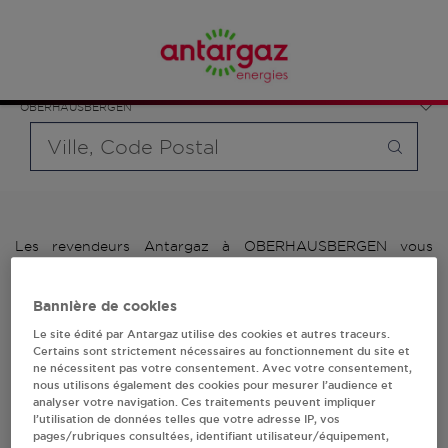
Affinez votre recherche en sélectionnant le modèle de
France
bouteille souhaité et le type de point de vente (revendeur /
Grand Est
distributeur automatique de bouteilles de gaz ou station GPL
Bas-Rhin
carburant)
OBERHAUSBERGEN
Requête
Les revendeurs Antargaz à OBERHAUSBERGEN vous
proposent plus de 700 stations-services ainsi que des
distributeurs 24/24h de bouteilles de gaz. Découvrez la liste
Bannière de cookies
des revendeurs Antargaz à OBERHAUSBERGEN, l'adresse, le
numéro de téléphone de votre stations GPL ou distributeurs
Le site édité par Antargaz utilise des cookies et autres traceurs.
de bouteilles de gaz.
Certains sont strictement nécessaires au fonctionnement du site et
ne nécessitent pas votre consentement. Avec votre consentement,
nous utilisons également des cookies pour mesurer l’audience et
1 revendeur(s) Antargaz
analyser votre navigation. Ces traitements peuvent impliquer
l’utilisation de données telles que votre adresse IP, vos
à OBERHAUSBERGEN
pages/rubriques consultées, identifiant utilisateur/équipement,