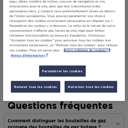
pays, dates, nombre de visites, sources de navigation et vos
interactions avec le site, ainsi que leur transmission à des
partenaires tiers, y compris ceux potentiellement situés en dehors
Villes
de l’Union européenne. Vous pouvez paramétrer vos choix à
l’exception des cookies strictement nécessaires en cliquant sur «
Paramétrer les cookies » ci-dessous. Le refus ou le retrait de votre
CARREFOUR EXPRESS OBERHAUSBERGEN
consentement n’affecte pas l’accès au site, mais peut limiter
certaines fonctionnalités ou mesures d’audience. Choisissez
30 RUE DE LA PAIX
“Accepter tous les cookies” pour autoriser tous les cookies non
67205
OBERHAUSBERGEN
strictement nécessaires, ou “Refuser tous les cookies” pour refuser
Notre politique de cookies
ces cookies. Pour en savoir plus :
Notice d'information
S'Y RENDRE
Paramétrer les cookies
Refuser tous les cookies
Autoriser tous les cookies
Questions fréquentes
Comment distinguer les bouteilles de gaz
propane des bouteilles de gaz butane ?