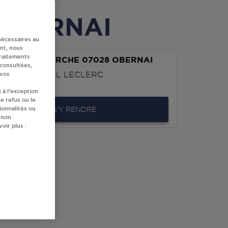
à OBERNAI
nécessaires au
nt, nous
traitements
AN SUPERMARCHE 07028 OBERNAI
 consultées,
E DU GENERAL LECLERC
 vos
OBERNAI
 à l’exception
e refus ou le
ionnalités ou
S'Y RENDRE
 non
oir plus :