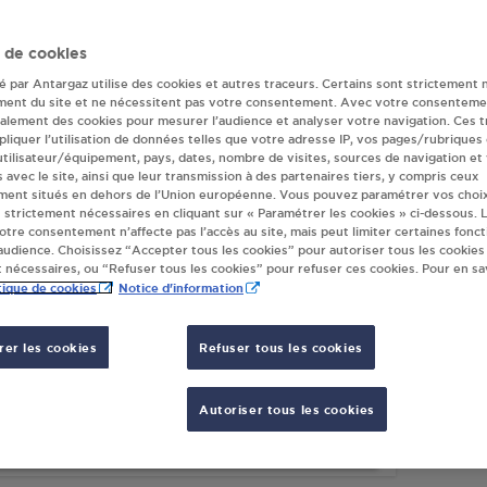
eur(s) Antargaz 
 de cookies
té par Antargaz utilise des cookies et autres traceurs. Certains sont strictement 
ment du site et ne nécessitent pas votre consentement. Avec votre consenteme
galement des cookies pour mesurer l’audience et analyser votre navigation. Ces 
BRICOLAGE - BRICO OBERNAI
AUCH
liquer l’utilisation de données telles que votre adresse IP, vos pages/rubriques
BOULEVARD DE L'EUROPE
14 RU
 utilisateur/équipement, pays, dates, nombre de visites, sources de navigation et
s avec le site, ainsi que leur transmission à des partenaires tiers, y compris ceux
10
OBERNAI
67210
ment situés en dehors de l’Union européenne. Vous pouvez paramétrer vos choix
 strictement nécessaires en cliquant sur « Paramétrer les cookies » ci-dessous. L
votre consentement n’affecte pas l’accès au site, mais peut limiter certaines fonct
S'Y RENDRE
udience. Choisissez “Accepter tous les cookies” pour autoriser tous les cookies
 nécessaires, ou “Refuser tous les cookies” pour refuser ces cookies. Pour en sav
tique de cookies
Notice d'information
TION TOTAL OBERNAI
AIS DE L'EHN
er les cookies
Refuser tous les cookies
UE DU MARECHAL JUIN
10
OBERNAI
Autoriser tous les cookies
S'Y RENDRE