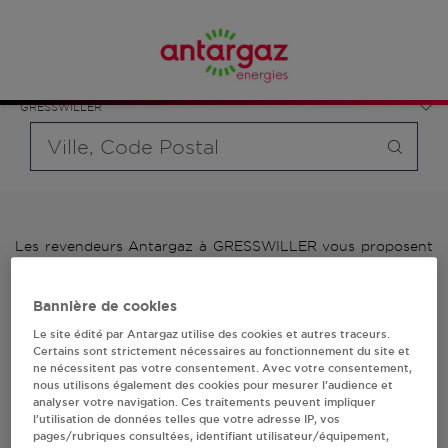
Affinez votre recherche en sélectionnant le modèle de
France
bouteille souhaité et le type de point de vente (revendeur /
Grand Est
distributeur automatique de bouteilles de gaz ou station GPL
Bas-Rhin
carburant)
GRESSWILLER
Requête
Les revendeurs Antargaz à GRESSWILLER vous proposent
plus de 700 stations-services ainsi que des distributeurs
24/24h de bouteilles de gaz. Découvrez la liste des
Bannière de cookies
revendeurs Antargaz à GRESSWILLER, l'adresse, le numéro
de téléphone de votre stations GPL ou distributeurs de
Le site édité par Antargaz utilise des cookies et autres traceurs.
bouteilles de gaz.
Certains sont strictement nécessaires au fonctionnement du site et
ne nécessitent pas votre consentement. Avec votre consentement,
nous utilisons également des cookies pour mesurer l’audience et
1 revendeur(s) Antargaz
analyser votre navigation. Ces traitements peuvent impliquer
l’utilisation de données telles que votre adresse IP, vos
à GRESSWILLER
pages/rubriques consultées, identifiant utilisateur/équipement,