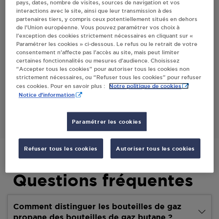
pays, dates, nombre de visites, sources de navigation et vos
interactions avec le site, ainsi que leur transmission à des
partenaires tiers, y compris ceux potentiellement situés en dehors
Villes
de l’Union européenne. Vous pouvez paramétrer vos choix à
l’exception des cookies strictement nécessaires en cliquant sur «
Paramétrer les cookies » ci-dessous. Le refus ou le retrait de votre
TOTAL / SARL SETHRAN GRESSWILLER
consentement n’affecte pas l’accès au site, mais peut limiter
certaines fonctionnalités ou mesures d’audience. Choisissez
ROUTE EXPRESS VALLEE DE LA BRUCHE
“Accepter tous les cookies” pour autoriser tous les cookies non
67190
GRESSWILLER
strictement nécessaires, ou “Refuser tous les cookies” pour refuser
Notre politique de cookies
ces cookies. Pour en savoir plus :
Notice d'information
S'Y RENDRE
Paramétrer les cookies
Refuser tous les cookies
Autoriser tous les cookies
Questions fréquentes
Comment distinguer les bouteilles de gaz
propane des bouteilles de gaz butane ?