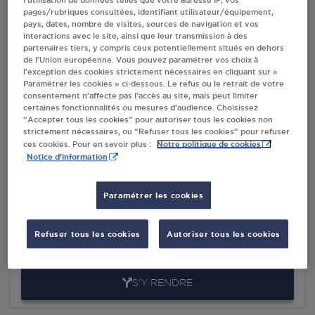
l’utilisation de données telles que votre adresse IP, vos
pages/rubriques consultées, identifiant utilisateur/équipement,
Villes
pays, dates, nombre de visites, sources de navigation et vos
interactions avec le site, ainsi que leur transmission à des
partenaires tiers, y compris ceux potentiellement situés en dehors
de l’Union européenne. Vous pouvez paramétrer vos choix à
SUPER U - LANG WOERTH
l’exception des cookies strictement nécessaires en cliquant sur «
ROUTE DE HAGUENAU
Paramétrer les cookies » ci-dessous. Le refus ou le retrait de votre
.
consentement n’affecte pas l’accès au site, mais peut limiter
certaines fonctionnalités ou mesures d’audience. Choisissez
67360
WOERTH
“Accepter tous les cookies” pour autoriser tous les cookies non
strictement nécessaires, ou “Refuser tous les cookies” pour refuser
S'Y RENDRE
Notre politique de cookies
ces cookies. Pour en savoir plus :
Notice d'information
DISTRIBUTEUR AUTOMATIQUE 24/24
Paramétrer les cookies
SYSTÈME U WOERTH
ROUTE DE HAGUENAU
Refuser tous les cookies
Autoriser tous les cookies
.
67360
WOERTH
S'Y RENDRE