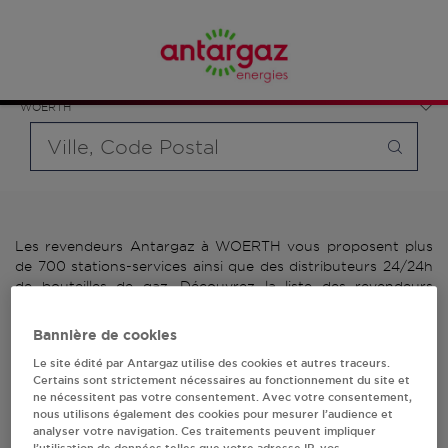
Affinez votre recherche en sélectionnant le modèle de
France
bouteille souhaité et le type de point de vente (revendeur /
Grand Est
distributeur automatique de bouteilles de gaz ou station GPL
Bas-Rhin
carburant)
WOERTH
Requête
Les revendeurs Antargaz à WOERTH vous proposent plus
de 700 stations-services ainsi que des distributeurs 24/24h
de bouteilles de gaz. Découvrez la liste des revendeurs
Antargaz à WOERTH, l'adresse, le numéro de téléphone de
votre stations GPL ou distributeurs de bouteilles de gaz.
Bannière de cookies
Le site édité par Antargaz utilise des cookies et autres traceurs.
2 revendeur(s) Antargaz
Certains sont strictement nécessaires au fonctionnement du site et
ne nécessitent pas votre consentement. Avec votre consentement,
à WOERTH
nous utilisons également des cookies pour mesurer l’audience et
analyser votre navigation. Ces traitements peuvent impliquer