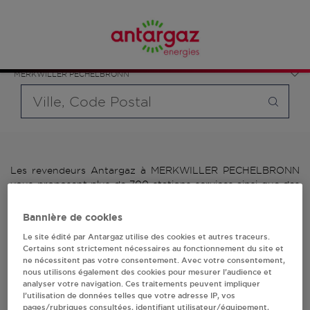
Affinez votre recherche en sélectionnant le modèle de
France
bouteille souhaité et le type de point de vente (revendeur /
Grand Est
distributeur automatique de bouteilles de gaz ou station GPL
Bas-Rhin
carburant)
MERKWILLER PECHELBRONN
Requête
Les revendeurs Antargaz à MERKWILLER PECHELBRONN
vous proposent plus de 700 stations-services ainsi que des
distributeurs 24/24h de bouteilles de gaz. Découvrez la liste
des revendeurs Antargaz à MERKWILLER PECHELBRONN,
Bannière de cookies
l'adresse, le numéro de téléphone de votre stations GPL ou
Le site édité par Antargaz utilise des cookies et autres traceurs.
distributeurs de bouteilles de gaz.
Certains sont strictement nécessaires au fonctionnement du site et
ne nécessitent pas votre consentement. Avec votre consentement,
1 revendeur(s) Antargaz
nous utilisons également des cookies pour mesurer l’audience et
analyser votre navigation. Ces traitements peuvent impliquer
à MERKWILLER
l’utilisation de données telles que votre adresse IP, vos
pages/rubriques consultées, identifiant utilisateur/équipement,