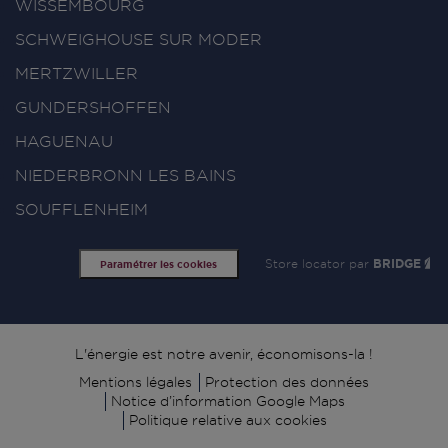
WISSEMBOURG
SCHWEIGHOUSE SUR MODER
MERTZWILLER
GUNDERSHOFFEN
HAGUENAU
NIEDERBRONN LES BAINS
SOUFFLENHEIM
Store locator par
BRIDGE
Paramétrer les cookies
Signature
L'énergie est notre avenir, économisons-la !
Mentions légales
Protection des données
Notice d’information Google Maps
Politique relative aux cookies