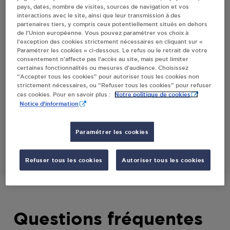
pays, dates, nombre de visites, sources de navigation et vos
PECHELBRONN
interactions avec le site, ainsi que leur transmission à des
partenaires tiers, y compris ceux potentiellement situés en dehors
de l’Union européenne. Vous pouvez paramétrer vos choix à
l’exception des cookies strictement nécessaires en cliquant sur «
Villes
Paramétrer les cookies » ci-dessous. Le refus ou le retrait de votre
consentement n’affecte pas l’accès au site, mais peut limiter
certaines fonctionnalités ou mesures d’audience. Choisissez
CARREFOUR EXPRESS - GBR DISTRIBUTIO
“Accepter tous les cookies” pour autoriser tous les cookies non
MERKWILLER PECHELBRONN
strictement nécessaires, ou “Refuser tous les cookies” pour refuser
Notre politique de cookies
ces cookies. Pour en savoir plus :
12 ROUTE DE WOERTH
Notice d'information
67250
MERKWILLER PECHELBRONN
Paramétrer les cookies
S'Y RENDRE
Refuser tous les cookies
Autoriser tous les cookies
Questions fréquentes