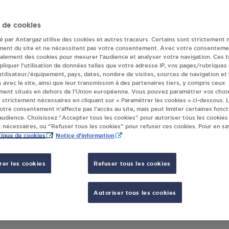
r(s) Antargaz à 
 de cookies
té par Antargaz utilise des cookies et autres traceurs. Certains sont strictement 
ment du site et ne nécessitent pas votre consentement. Avec votre consenteme
galement des cookies pour mesurer l’audience et analyser votre navigation. Ces 
XI OBERHASLACH
liquer l’utilisation de données telles que votre adresse IP, vos pages/rubriques
UE DU NIDECK
 utilisateur/équipement, pays, dates, nombre de visites, sources de navigation et
s avec le site, ainsi que leur transmission à des partenaires tiers, y compris ceux
80
OBERHASLACH
ment situés en dehors de l’Union européenne. Vous pouvez paramétrer vos choix
 strictement nécessaires en cliquant sur « Paramétrer les cookies » ci-dessous. L
votre consentement n’affecte pas l’accès au site, mais peut limiter certaines fonct
S'Y RENDRE
udience. Choisissez “Accepter tous les cookies” pour autoriser tous les cookies
 nécessaires, ou “Refuser tous les cookies” pour refuser ces cookies. Pour en sav
tique de cookies
Notice d'information
er les cookies
Refuser tous les cookies
Autoriser tous les cookies