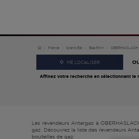
France
Grand Est
Bas-Rhin
OBERHASLACH
O
ME LOCALISER
Affinez votre recherche en sélectionnant le 
Les revendeurs Antargaz à OBERHASLACH vo
gaz. Découvrez la liste des revendeurs An
bouteilles de gaz.