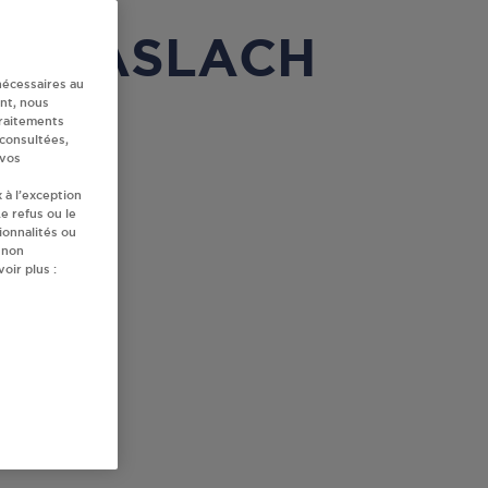
OBERHASLACH
nécessaires au
nt, nous
traitements
 consultées,
 vos
 à l’exception
e refus ou le
ionnalités ou
 non
oir plus :