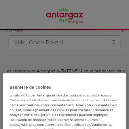
Affinez votre recherche en sélectionnant le modèle de
France
bouteille souhaité et le type de point de vente (revendeur /
Grand Est
distributeur automatique de bouteilles de gaz ou station GPL
Bas-Rhin
carburant)
ENTZHEIM
Requête
Les revendeurs Antargaz à ENTZHEIM vous proposent plus
de 700 stations-services ainsi que des distributeurs 24/24h
de bouteilles de gaz. Découvrez la liste des revendeurs
Bannière de cookies
Antargaz à ENTZHEIM, l'adresse, le numéro de téléphone de
votre stations GPL ou distributeurs de bouteilles de gaz.
Le site édité par Antargaz utilise des cookies et autres traceurs.
Certains sont strictement nécessaires au fonctionnement du site et
ne nécessitent pas votre consentement. Avec votre consentement,
1 revendeur(s) Antargaz
nous utilisons également des cookies pour mesurer l’audience et
analyser votre navigation. Ces traitements peuvent impliquer
à ENTZHEIM
l’utilisation de données telles que votre adresse IP, vos
pages/rubriques consultées, identifiant utilisateur/équipement,