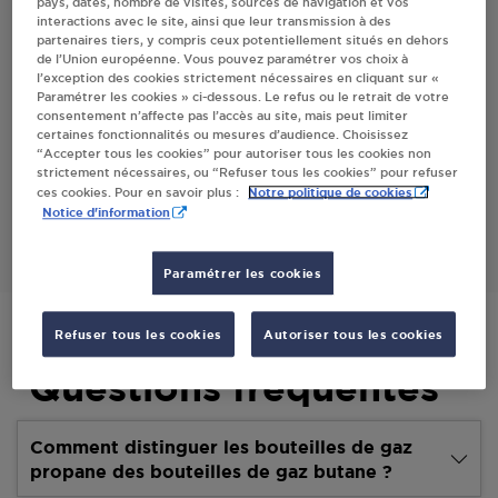
pays, dates, nombre de visites, sources de navigation et vos
interactions avec le site, ainsi que leur transmission à des
Villes
partenaires tiers, y compris ceux potentiellement situés en dehors
de l’Union européenne. Vous pouvez paramétrer vos choix à
l’exception des cookies strictement nécessaires en cliquant sur «
CARREFOUR CONTACT ENTZHEIM
Paramétrer les cookies » ci-dessous. Le refus ou le retrait de votre
consentement n’affecte pas l’accès au site, mais peut limiter
ALLEE DES FORGERONS
certaines fonctionnalités ou mesures d’audience. Choisissez
67960
ENTZHEIM
“Accepter tous les cookies” pour autoriser tous les cookies non
strictement nécessaires, ou “Refuser tous les cookies” pour refuser
Notre politique de cookies
ces cookies. Pour en savoir plus :
S'Y RENDRE
Notice d'information
Paramétrer les cookies
Refuser tous les cookies
Autoriser tous les cookies
Questions fréquentes
Comment distinguer les bouteilles de gaz
propane des bouteilles de gaz butane ?