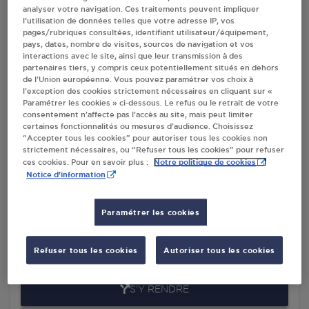
analyser votre navigation. Ces traitements peuvent impliquer
l’utilisation de données telles que votre adresse IP, vos
pages/rubriques consultées, identifiant utilisateur/équipement,
Villes
pays, dates, nombre de visites, sources de navigation et vos
interactions avec le site, ainsi que leur transmission à des
partenaires tiers, y compris ceux potentiellement situés en dehors
INTERMARCHE CONTACT STE CROIX AUX
de l’Union européenne. Vous pouvez paramétrer vos choix à
MINES
l’exception des cookies strictement nécessaires en cliquant sur «
Paramétrer les cookies » ci-dessous. Le refus ou le retrait de votre
RUE MAURICE BURRUS
consentement n’affecte pas l’accès au site, mais peut limiter
ZONE D'ACTIVITES LES MOULES
certaines fonctionnalités ou mesures d’audience. Choisissez
68160
STE CROIX AUX MINES
“Accepter tous les cookies” pour autoriser tous les cookies non
strictement nécessaires, ou “Refuser tous les cookies” pour refuser
Notre politique de cookies
ces cookies. Pour en savoir plus :
S'Y RENDRE
Notice d'information
TOTAL ACCESS - SARL LAURE STE CROIX
Paramétrer les cookies
AUX MINES
RN 59 SUR LE PRE
Refuser tous les cookies
Autoriser tous les cookies
68160
STE CROIX AUX MINES
S'Y RENDRE