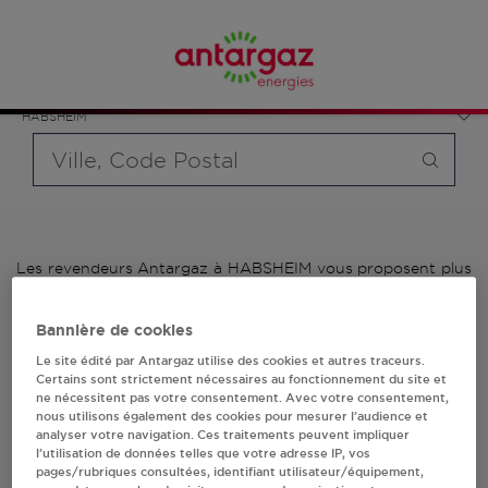
Affinez votre recherche en sélectionnant le modèle de
France
bouteille souhaité et le type de point de vente (revendeur /
Grand Est
distributeur automatique de bouteilles de gaz ou station GPL
Haut-Rhin
carburant)
HABSHEIM
Requête
Les revendeurs Antargaz à HABSHEIM vous proposent plus
de 700 stations-services ainsi que des distributeurs 24/24h
de bouteilles de gaz. Découvrez la liste des revendeurs
Bannière de cookies
Antargaz à HABSHEIM, l'adresse, le numéro de téléphone de
votre stations GPL ou distributeurs de bouteilles de gaz.
Le site édité par Antargaz utilise des cookies et autres traceurs.
Certains sont strictement nécessaires au fonctionnement du site et
ne nécessitent pas votre consentement. Avec votre consentement,
1 revendeur(s) Antargaz
nous utilisons également des cookies pour mesurer l’audience et
analyser votre navigation. Ces traitements peuvent impliquer
à HABSHEIM
l’utilisation de données telles que votre adresse IP, vos
pages/rubriques consultées, identifiant utilisateur/équipement,