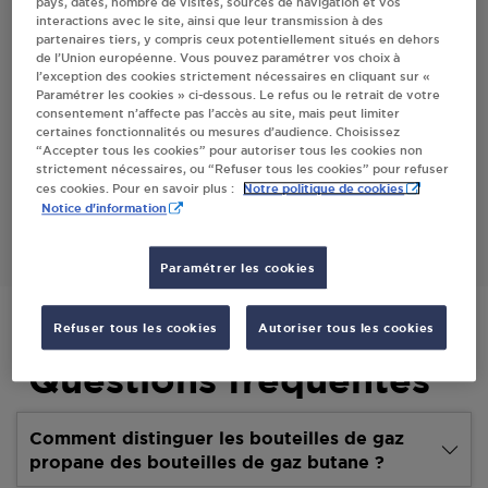
pays, dates, nombre de visites, sources de navigation et vos
interactions avec le site, ainsi que leur transmission à des
Villes
partenaires tiers, y compris ceux potentiellement situés en dehors
de l’Union européenne. Vous pouvez paramétrer vos choix à
l’exception des cookies strictement nécessaires en cliquant sur «
INTERMARCHE HABSHEIM
Paramétrer les cookies » ci-dessous. Le refus ou le retrait de votre
consentement n’affecte pas l’accès au site, mais peut limiter
63, RUE DU GENERAL DE GAULLE
certaines fonctionnalités ou mesures d’audience. Choisissez
68440
HABSHEIM
“Accepter tous les cookies” pour autoriser tous les cookies non
strictement nécessaires, ou “Refuser tous les cookies” pour refuser
Notre politique de cookies
ces cookies. Pour en savoir plus :
S'Y RENDRE
Notice d'information
Paramétrer les cookies
Refuser tous les cookies
Autoriser tous les cookies
Questions fréquentes
Comment distinguer les bouteilles de gaz
propane des bouteilles de gaz butane ?