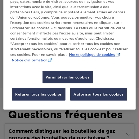
pays, dates, nombre de visites, sources de navigation et vos
interactions avec le site, ainsi que leur transmission à des
partenaires tiers, y compris ceux potentiellement situés en dehors
Villes
de l’Union européenne. Vous pouvez paramétrer vos choix à
l’exception des cookies strictement nécessaires en cliquant sur «
Paramétrer les cookies » ci-dessous. Le refus ou le retrait de votre
GALLET MONTS EN TERNOIS
consentement n’affecte pas l’accès au site, mais peut limiter
certaines fonctionnalités ou mesures d’audience. Choisissez
7 ROUTE DE GOUY
“Accepter tous les cookies” pour autoriser tous les cookies non
62130
MONTS EN TERNOIS
strictement nécessaires, ou “Refuser tous les cookies” pour refuser
Notre politique de cookies
ces cookies. Pour en savoir plus :
Notice d'information
S'Y RENDRE
Paramétrer les cookies
Refuser tous les cookies
Autoriser tous les cookies
Questions fréquentes
Comment distinguer les bouteilles de gaz
propane des bouteilles de gaz butane ?