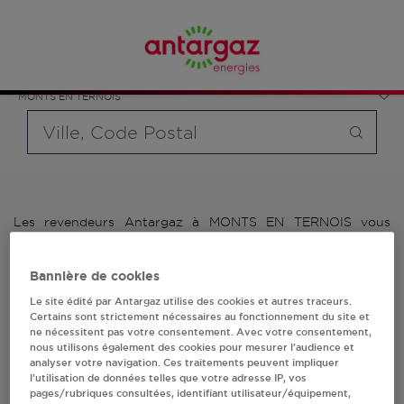
Affinez votre recherche en sélectionnant le modèle de
France
bouteille souhaité et le type de point de vente (revendeur /
Hauts-de-France
distributeur automatique de bouteilles de gaz ou station GPL
Pas-de-Calais
carburant)
MONTS EN TERNOIS
Requête
Les revendeurs Antargaz à MONTS EN TERNOIS vous
proposent plus de 700 stations-services ainsi que des
distributeurs 24/24h de bouteilles de gaz. Découvrez la liste
Bannière de cookies
des revendeurs Antargaz à MONTS EN TERNOIS, l'adresse,
le numéro de téléphone de votre stations GPL ou
Le site édité par Antargaz utilise des cookies et autres traceurs.
distributeurs de bouteilles de gaz.
Certains sont strictement nécessaires au fonctionnement du site et
ne nécessitent pas votre consentement. Avec votre consentement,
nous utilisons également des cookies pour mesurer l’audience et
1 revendeur(s) Antargaz
analyser votre navigation. Ces traitements peuvent impliquer
l’utilisation de données telles que votre adresse IP, vos
à MONTS EN TERNOIS
pages/rubriques consultées, identifiant utilisateur/équipement,