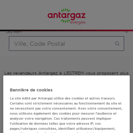
Affinez votre recherche en sélectionnant le modèle de
France
bouteille souhaité et le type de point de vente (revendeur /
Hauts-de-France
distributeur automatique de bouteilles de gaz ou station GPL
Pas-de-Calais
carburant)
LESTREM
Requête
Les revendeurs Antargaz à LESTREM vous proposent plus
de 700 stations-services ainsi que des distributeurs 24/24h
de bouteilles de gaz. Découvrez la liste des revendeurs
Bannière de cookies
Antargaz à LESTREM, l'adresse, le numéro de téléphone de
votre stations GPL ou distributeurs de bouteilles de gaz.
Le site édité par Antargaz utilise des cookies et autres traceurs.
Certains sont strictement nécessaires au fonctionnement du site et
ne nécessitent pas votre consentement. Avec votre consentement,
1 revendeur(s) Antargaz
nous utilisons également des cookies pour mesurer l’audience et
analyser votre navigation. Ces traitements peuvent impliquer
à LESTREM
l’utilisation de données telles que votre adresse IP, vos
pages/rubriques consultées, identifiant utilisateur/équipement,