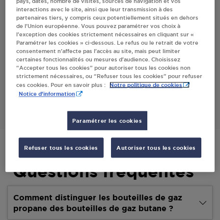
pays, dates, nombre de visites, sources de navigation et vos
interactions avec le site, ainsi que leur transmission à des
Villes
partenaires tiers, y compris ceux potentiellement situés en dehors
de l’Union européenne. Vous pouvez paramétrer vos choix à
l’exception des cookies strictement nécessaires en cliquant sur «
RENAULT - TOTAL ACCESS EXCLU LESTREM
Paramétrer les cookies » ci-dessous. Le refus ou le retrait de votre
consentement n’affecte pas l’accès au site, mais peut limiter
578 RTE DE BETHUNE
certaines fonctionnalités ou mesures d’audience. Choisissez
62136
LESTREM
“Accepter tous les cookies” pour autoriser tous les cookies non
strictement nécessaires, ou “Refuser tous les cookies” pour refuser
Notre politique de cookies
ces cookies. Pour en savoir plus :
S'Y RENDRE
Notice d'information
Paramétrer les cookies
Refuser tous les cookies
Autoriser tous les cookies
Questions fréquentes
Comment distinguer les bouteilles de gaz
propane des bouteilles de gaz butane ?