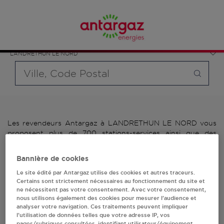
Affinez votre recherche en sélectionnant le modèle de
France
bouteille souhaité et le type de point de vente (revendeur /
Hauts-de-France
distributeur automatique de bouteilles de gaz ou station GPL
Pas-de-Calais
carburant)
LANDRETHUN LE NORD
Requête
Les revendeurs Antargaz à LANDRETHUN LE NORD vous
proposent plus de 700 stations-services ainsi que des
distributeurs 24/24h de bouteilles de gaz. Découvrez la liste
des revendeurs Antargaz à LANDRETHUN LE NORD,
Bannière de cookies
l'adresse, le numéro de téléphone de votre stations GPL ou
distributeurs de bouteilles de gaz.
Le site édité par Antargaz utilise des cookies et autres traceurs.
Certains sont strictement nécessaires au fonctionnement du site et
ne nécessitent pas votre consentement. Avec votre consentement,
1 revendeur(s) Antargaz
nous utilisons également des cookies pour mesurer l’audience et
analyser votre navigation. Ces traitements peuvent impliquer
à LANDRETHUN LE
l’utilisation de données telles que votre adresse IP, vos
pages/rubriques consultées, identifiant utilisateur/équipement,