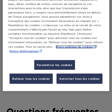
pays, dates, nombre de visites, sources de navigation et vos
NORD
interactions avec le site, ainsi que leur transmission à des
partenaires tiers, y compris ceux potentiellement situés en dehors
de l’Union européenne. Vous pouvez paramétrer vos choix à
l’exception des cookies strictement nécessaires en cliquant sur «
Villes
Paramétrer les cookies » ci-dessous. Le refus ou le retrait de votre
consentement n’affecte pas l’accès au site, mais peut limiter
certaines fonctionnalités ou mesures d’audience. Choisissez
CARREFOUR CONTACT LANDRETHUN LE
“Accepter tous les cookies” pour autoriser tous les cookies non
NORD
strictement nécessaires, ou “Refuser tous les cookies” pour refuser
Notre politique de cookies
ces cookies. Pour en savoir plus :
CARREFOUR CONTACT
Notice d'information
RUE JEAN MONNET
62250
LANDRETHUN LE NORD
Paramétrer les cookies
S'Y RENDRE
Refuser tous les cookies
Autoriser tous les cookies
Questions fréquentes