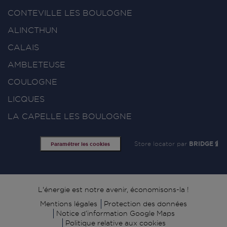
CONTEVILLE LES BOULOGNE
ALINCTHUN
CALAIS
AMBLETEUSE
COULOGNE
LICQUES
LA CAPELLE LES BOULOGNE
Store locator par
BRIDGE
Paramétrer les cookies
Signature
L'énergie est notre avenir, économisons-la !
Mentions légales
Protection des données
Notice d’information Google Maps
Politique relative aux cookies