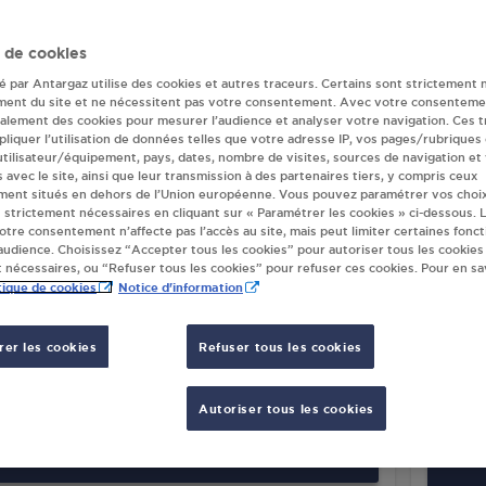
r(s) Antargaz à 
 de cookies
té par Antargaz utilise des cookies et autres traceurs. Certains sont strictement 
ment du site et ne nécessitent pas votre consentement. Avec votre consenteme
galement des cookies pour mesurer l’audience et analyser votre navigation. Ces 
M VERT - ATOUTIME MARCONNELLE
INTE
liquer l’utilisation de données telles que votre adresse IP, vos pages/rubriques
TE NATIONALE
RN 39
 utilisateur/équipement, pays, dates, nombre de visites, sources de navigation et
s avec le site, ainsi que leur transmission à des partenaires tiers, y compris ceux
62140
ment situés en dehors de l’Union européenne. Vous pouvez paramétrer vos choix
40
MARCONNELLE
 strictement nécessaires en cliquant sur « Paramétrer les cookies » ci-dessous. L
votre consentement n’affecte pas l’accès au site, mais peut limiter certaines fonct
udience. Choisissez “Accepter tous les cookies” pour autoriser tous les cookies
S'Y RENDRE
 nécessaires, ou “Refuser tous les cookies” pour refuser ces cookies. Pour en sav
tique de cookies
Notice d'information
TRIBUTEUR AUTOMATIQUE 24/24
CARR
er les cookies
Refuser tous les cookies
ERMARCHE MARCONNELLE
MARC
TE NATIONALE 39
39, R
40
MARCONNELLE
ROUT
Autoriser tous les cookies
62140
S'Y RENDRE