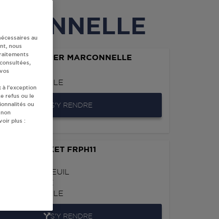
MARCONNELLE
nécessaires au
nt, nous
traitements
RMARCHE SUPER MARCONNELLE
 consultées,
 vos
MARCONNELLE
 à l’exception
e refus ou le
ionnalités ou
S'Y RENDRE
 non
oir plus :
EFOUR MARKET FRPH11
ONNELLE
TE DE MONTREUIL
E NATIONALE
MARCONNELLE
S'Y RENDRE