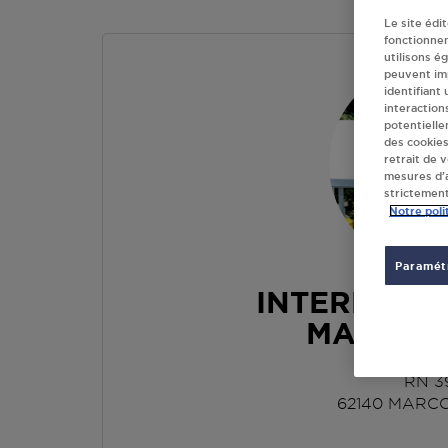
Le site édi
fonctionne
utilisons é
peuvent imp
identifiant
interaction
potentielle
des cookies
retrait de 
mesures d’a
strictement
Notre poli
Paramétr
INTERMARC
MARCON
RN 3
62140
MARC