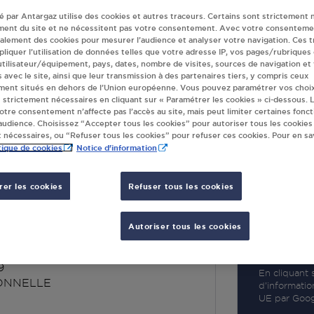
té par Antargaz utilise des cookies et autres traceurs. Certains sont strictement 
ment du site et ne nécessitent pas votre consentement. Avec votre consenteme
galement des cookies pour mesurer l’audience et analyser votre navigation. Ces 
liquer l’utilisation de données telles que votre adresse IP, vos pages/rubriques
 utilisateur/équipement, pays, dates, nombre de visites, sources de navigation et
R
s avec le site, ainsi que leur transmission à des partenaires tiers, y compris ceux
ment situés en dehors de l’Union européenne. Vous pouvez paramétrer vos choix
 strictement nécessaires en cliquant sur « Paramétrer les cookies » ci-dessous. L
votre consentement n’affecte pas l’accès au site, mais peut limiter certaines fonct
udience. Choisissez “Accepter tous les cookies” pour autoriser tous les cookies
 nécessaires, ou “Refuser tous les cookies” pour refuser ces cookies. Pour en sav
tique de cookies
Notice d'information
er les cookies
Refuser tous les cookies
HE SUPER
NELLE
Autoriser tous les cookies
9
En cliquant s
ONNELLE
d’informatio
UE par Googl