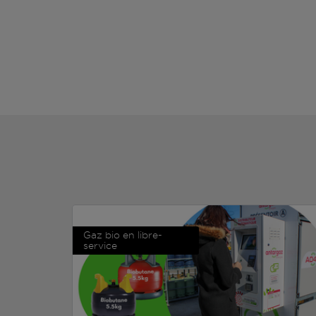
Gaz bio en libre-
service