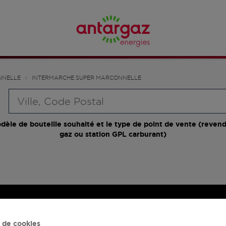
NNELLE
INTERMARCHE SUPER MARCONNELLE
Requête
dèle de bouteille souhaité et le type de point de vente (revend
gaz ou station GPL carburant)
 de cookies