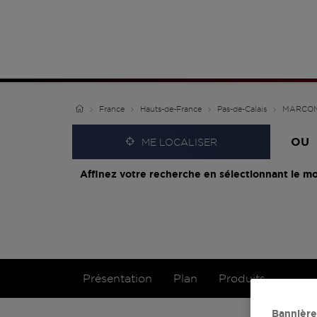
France
Hauts-de-France
Pas-de-Calais
MARCO
OU
ME LOCALISER
Affinez votre recherche en sélectionnant le mo
Présentation
Plan
Produits
Bannière