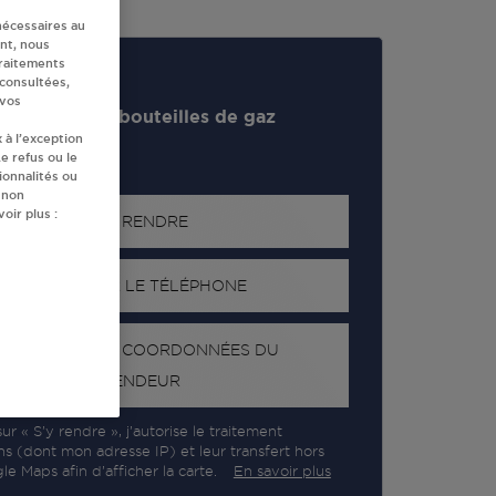
nécessaires au
nt, nous
traitements
 consultées,
 vos
evendeur de bouteilles de gaz
 à l’exception
e refus ou le
ionnalités ou
 non
oir plus :
S'Y RENDRE
AFFICHER LE TÉLÉPHONE
RECEVOIR LES COORDONNÉES DU
REVENDEUR
ur « S’y rendre », j’autorise le traitement
ns (dont mon adresse IP) et leur transfert hors
e Maps afin d’afficher la carte.
En savoir plus