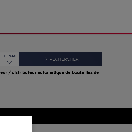
Latitude
Longitude
Filtres
RECHERCHER
eur / distributeur automatique de bouteilles de