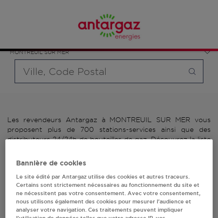
Affinez votre recherche en sélectionnant le modèle de
France
bouteille souhaité et le type de point de vente (revendeur /
Hauts-de-France
distributeur automatique de bouteilles de gaz ou station GPL
Pas-de-Calais
carburant)
MONTREUIL SUR MER
Requête
Les revendeurs Antargaz à MONTREUIL SUR MER vous
proposent plus de 700 stations-services ainsi que des
distributeurs 24/24h de bouteilles de gaz. Découvrez la liste
des revendeurs Antargaz à MONTREUIL SUR MER, l'adresse,
le numéro de téléphone de votre stations GPL ou
Bannière de cookies
distributeurs de bouteilles de gaz.
Le site édité par Antargaz utilise des cookies et autres traceurs.
Certains sont strictement nécessaires au fonctionnement du site et
2 revendeur(s) Antargaz
ne nécessitent pas votre consentement. Avec votre consentement,
nous utilisons également des cookies pour mesurer l’audience et
à MONTREUIL SUR MER
analyser votre navigation. Ces traitements peuvent impliquer