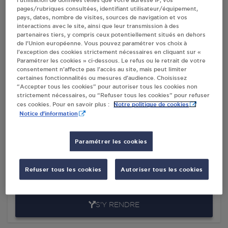
l’utilisation de données telles que votre adresse IP, vos
pages/rubriques consultées, identifiant utilisateur/équipement,
pays, dates, nombre de visites, sources de navigation et vos
Villes
interactions avec le site, ainsi que leur transmission à des
partenaires tiers, y compris ceux potentiellement situés en dehors
de l’Union européenne. Vous pouvez paramétrer vos choix à
l’exception des cookies strictement nécessaires en cliquant sur «
DESCAMPS MONTREUIL SUR MER
Paramétrer les cookies » ci-dessous. Le refus ou le retrait de votre
18 RUE DU THORIN
consentement n’affecte pas l’accès au site, mais peut limiter
certaines fonctionnalités ou mesures d’audience. Choisissez
QUINCAILLERIE
“Accepter tous les cookies” pour autoriser tous les cookies non
62170
MONTREUIL SUR MER
strictement nécessaires, ou “Refuser tous les cookies” pour refuser
Notre politique de cookies
ces cookies. Pour en savoir plus :
S'Y RENDRE
Notice d'information
Paramétrer les cookies
TOTAL ACCESS RELAIS DU BRAS D OR
MONTREUIL SUR MER
Refuser tous les cookies
Autoriser tous les cookies
43 AVENUE DU GENERAL LECLERC
62170
MONTREUIL SUR MER
S'Y RENDRE