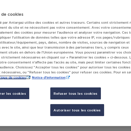
eur(s) Antargaz 
 de cookies
té par Antargaz utilise des cookies et autres traceurs. Certains sont strictement 
ment du site et ne nécessitent pas votre consentement. Avec votre consenteme
galement des cookies pour mesurer l’audience et analyser votre navigation. Ces 
TION TOTAL SARL ADIGUZEL ST OMER
LECLE
liquer l’utilisation de données telles que votre adresse IP, vos pages/rubriques
UE DES MADELEINES
RUE 
 utilisateur/équipement, pays, dates, nombre de visites, sources de navigation et
s avec le site, ainsi que leur transmission à des partenaires tiers, y compris ceux
00
ST OMER
6250
ment situés en dehors de l’Union européenne. Vous pouvez paramétrer vos choix
 strictement nécessaires en cliquant sur « Paramétrer les cookies » ci-dessous. L
votre consentement n’affecte pas l’accès au site, mais peut limiter certaines fonct
S'Y RENDRE
udience. Choisissez “Accepter tous les cookies” pour autoriser tous les cookies
 nécessaires, ou “Refuser tous les cookies” pour refuser ces cookies. Pour en sav
tique de cookies
Notice d'information
TELOOT GUY MR (GIE )** ST OMER
QUAI DU HAUT PONT / APPELLER POUR
er les cookies
Refuser tous les cookies
00
ST OMER
Autoriser tous les cookies
S'Y RENDRE