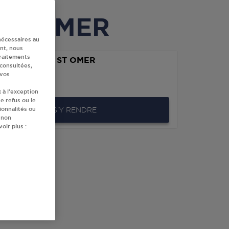
à ST OMER
nécessaires au
nt, nous
traitements
RC EXPRESS ST OMER
 consultées,
DELACROIX
 vos
0
ST OMER
 à l’exception
e refus ou le
ionnalités ou
S'Y RENDRE
 non
oir plus :