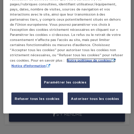
pages/rubriques consultées, identifiant utilisateur/équipement,
pays, dates, nombre de visites, sources de navigation et vos
interactions avec le site, ainsi que leur transmission à des
Villes
partenaires tiers, y compris ceux potentiellement situés en dehors
de l’Union européenne. Vous pouvez paramétrer vos choix à
l’exception des cookies strictement nécessaires en cliquant sur «
CARREFOUR CONTACT MEDITIL MG ECOURT
Paramétrer les cookies » ci-dessous. Le refus ou le retrait de votre
ST QUENTIN
consentement n’affecte pas l’accès au site, mais peut limiter
certaines fonctionnalités ou mesures d’audience. Choisissez
23 RUE HENRI BARBUSSE
“Accepter tous les cookies” pour autoriser tous les cookies non
62860
ECOURT ST QUENTIN
strictement nécessaires, ou “Refuser tous les cookies” pour refuser
Notre politique de cookies
ces cookies. Pour en savoir plus :
S'Y RENDRE
Notice d'information
Paramétrer les cookies
SMB ECOURT ST QUENTIN
50 RUE DU FAUBOURG
Refuser tous les cookies
Autoriser tous les cookies
62860
ECOURT ST QUENTIN
S'Y RENDRE