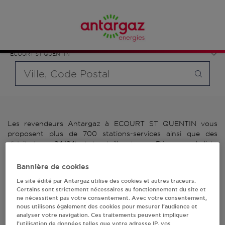
Affinez votre recherche en sélectionnant le modèle de
France
bouteille souhaité et le type de point de vente (revendeur /
Hauts-de-France
distributeur automatique de bouteilles de gaz ou station GPL
Pas-de-Calais
carburant)
ECOURT ST QUENTIN
Requête
Les revendeurs Antargaz à ECOURT ST QUENTIN vous
proposent plus de 700 stations-services ainsi que des
distributeurs 24/24h de bouteilles de gaz. Découvrez la liste
des revendeurs Antargaz à ECOURT ST QUENTIN, l'adresse,
le numéro de téléphone de votre stations GPL ou
Bannière de cookies
distributeurs de bouteilles de gaz.
Le site édité par Antargaz utilise des cookies et autres traceurs.
Certains sont strictement nécessaires au fonctionnement du site et
2 revendeur(s) Antargaz
ne nécessitent pas votre consentement. Avec votre consentement,
nous utilisons également des cookies pour mesurer l’audience et
à ECOURT ST QUENTIN
analyser votre navigation. Ces traitements peuvent impliquer
l’utilisation de données telles que votre adresse IP, vos