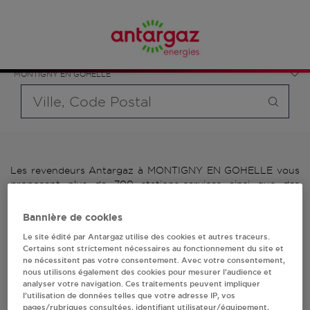
Affinez votre recherche en sélectionnant le modèle de
France
bouteille souhaité et le type de point de vente (revendeur /
Hauts-de-France
distributeur automatique de bouteilles de gaz ou station GPL
Pas-de-Calais
carburant)
MONTIGNY EN GOHELLE
Requête
Les revendeurs Antargaz à MONTIGNY EN GOHELLE vous
proposent plus de 700 stations-services ainsi que des
distributeurs 24/24h de bouteilles de gaz. Découvrez la liste
des revendeurs Antargaz à MONTIGNY EN GOHELLE,
Bannière de cookies
l'adresse, le numéro de téléphone de votre stations GPL ou
Le site édité par Antargaz utilise des cookies et autres traceurs.
distributeurs de bouteilles de gaz.
Certains sont strictement nécessaires au fonctionnement du site et
ne nécessitent pas votre consentement. Avec votre consentement,
1 revendeur(s) Antargaz
nous utilisons également des cookies pour mesurer l’audience et
analyser votre navigation. Ces traitements peuvent impliquer
à MONTIGNY EN
l’utilisation de données telles que votre adresse IP, vos
pages/rubriques consultées, identifiant utilisateur/équipement,