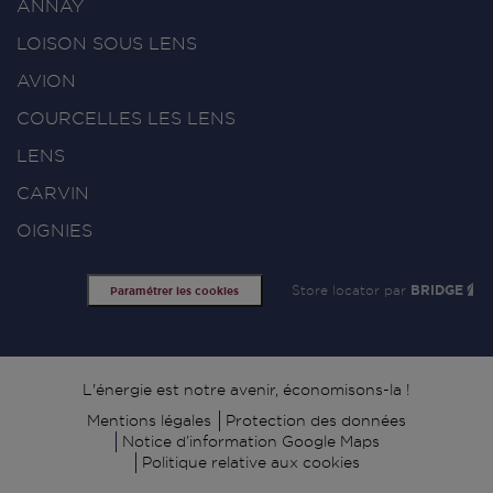
ANNAY
LOISON SOUS LENS
AVION
COURCELLES LES LENS
LENS
CARVIN
OIGNIES
Store locator par
BRIDGE
Paramétrer les cookies
Signature
L'énergie est notre avenir, économisons-la !
Mentions légales
Protection des données
Notice d’information Google Maps
Politique relative aux cookies