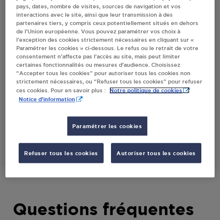
pays, dates, nombre de visites, sources de navigation et vos
GOHELLE
interactions avec le site, ainsi que leur transmission à des
partenaires tiers, y compris ceux potentiellement situés en dehors
de l’Union européenne. Vous pouvez paramétrer vos choix à
l’exception des cookies strictement nécessaires en cliquant sur «
Villes
Paramétrer les cookies » ci-dessous. Le refus ou le retrait de votre
consentement n’affecte pas l’accès au site, mais peut limiter
certaines fonctionnalités ou mesures d’audience. Choisissez
DISTRIBUTEUR AUTOMATIQUE 24/24
“Accepter tous les cookies” pour autoriser tous les cookies non
INTERMARCHE MONTIGNY EN GOHELLE
strictement nécessaires, ou “Refuser tous les cookies” pour refuser
Notre politique de cookies
ces cookies. Pour en savoir plus :
49 AVENUE FRANCOIS MITTERAND
Notice d'information
62640
MONTIGNY EN GOHELLE
Paramétrer les cookies
S'Y RENDRE
Refuser tous les cookies
Autoriser tous les cookies
Questions fréquentes