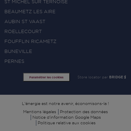
ST MICHEL SUR TERNOISE
BEAUMETZ LES AIRE
AUBIN ST VAAST
ROELLECOURT
FOUFFLIN RICAMETZ
BUNEVILLE
PERNES
Store locator par
BRIDGE
Paramétrer les cookies
Signature
L'énergie est notre avenir, économisons-la !
Mentions légales
Protection des données
Notice d’information Google Maps
Politique relative aux cookies