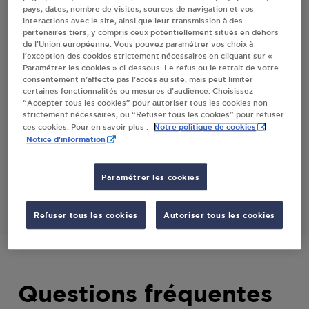
pays, dates, nombre de visites, sources de navigation et vos
TERNOISE
interactions avec le site, ainsi que leur transmission à des
partenaires tiers, y compris ceux potentiellement situés en dehors
de l’Union européenne. Vous pouvez paramétrer vos choix à
l’exception des cookies strictement nécessaires en cliquant sur «
Villes
Paramétrer les cookies » ci-dessous. Le refus ou le retrait de votre
consentement n’affecte pas l’accès au site, mais peut limiter
certaines fonctionnalités ou mesures d’audience. Choisissez
MARTIN PERE ET FILS BLANGY SUR
“Accepter tous les cookies” pour autoriser tous les cookies non
TERNOISE
strictement nécessaires, ou “Refuser tous les cookies” pour refuser
Notre politique de cookies
ces cookies. Pour en savoir plus :
14 RUE DE LA GARE
Notice d'information
62770
BLANGY SUR TERNOISE
Paramétrer les cookies
S'Y RENDRE
Refuser tous les cookies
Autoriser tous les cookies
Questions fréquentes