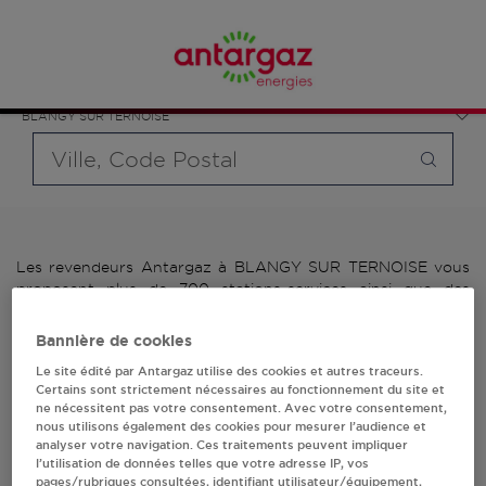
Affinez votre recherche en sélectionnant le modèle de
France
bouteille souhaité et le type de point de vente (revendeur /
Hauts-de-France
distributeur automatique de bouteilles de gaz ou station GPL
Pas-de-Calais
carburant)
BLANGY SUR TERNOISE
Requête
Les revendeurs Antargaz à BLANGY SUR TERNOISE vous
proposent plus de 700 stations-services ainsi que des
distributeurs 24/24h de bouteilles de gaz. Découvrez la liste
des revendeurs Antargaz à BLANGY SUR TERNOISE,
Bannière de cookies
l'adresse, le numéro de téléphone de votre stations GPL ou
Le site édité par Antargaz utilise des cookies et autres traceurs.
distributeurs de bouteilles de gaz.
Certains sont strictement nécessaires au fonctionnement du site et
ne nécessitent pas votre consentement. Avec votre consentement,
1 revendeur(s) Antargaz
nous utilisons également des cookies pour mesurer l’audience et
analyser votre navigation. Ces traitements peuvent impliquer
à BLANGY SUR
l’utilisation de données telles que votre adresse IP, vos
pages/rubriques consultées, identifiant utilisateur/équipement,