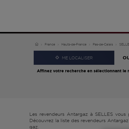
France
Hauts-de-France
Pas-de-Calais
SELL
O
ME LOCALISER
Affinez votre recherche en sélectionnant le 
Les revendeurs Antargaz à SELLES vous pr
Découvrez la liste des revendeurs Antargaz 
gaz.