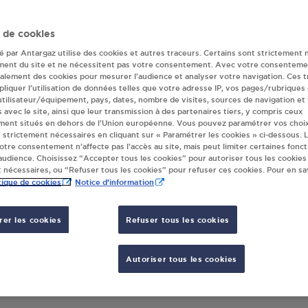
deur(s) Antargaz 
 de cookies
té par Antargaz utilise des cookies et autres traceurs. Certains sont strictement 
ment du site et ne nécessitent pas votre consentement. Avec votre consenteme
galement des cookies pour mesurer l’audience et analyser votre navigation. Ces 
NO NOEL SELLES
liquer l’utilisation de données telles que votre adresse IP, vos pages/rubriques
RTE DE DESVRES
 utilisateur/équipement, pays, dates, nombre de visites, sources de navigation et
s avec le site, ainsi que leur transmission à des partenaires tiers, y compris ceux
40
SELLES
ment situés en dehors de l’Union européenne. Vous pouvez paramétrer vos choix
 strictement nécessaires en cliquant sur « Paramétrer les cookies » ci-dessous. L
votre consentement n’affecte pas l’accès au site, mais peut limiter certaines fonct
S'Y RENDRE
udience. Choisissez “Accepter tous les cookies” pour autoriser tous les cookies
 nécessaires, ou “Refuser tous les cookies” pour refuser ces cookies. Pour en sav
tique de cookies
Notice d'information
er les cookies
Refuser tous les cookies
Autoriser tous les cookies