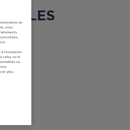
à SELLES
nécessaires au
nt, nous
traitements
 consultées,
 vos
 à l’exception
e refus ou le
ionnalités ou
 non
oir plus :