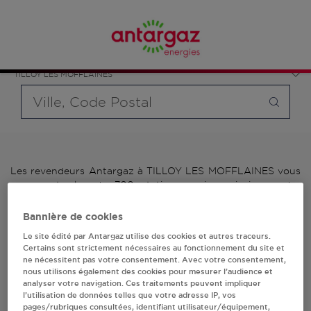
Affinez votre recherche en sélectionnant le modèle de
France
bouteille souhaité et le type de point de vente (revendeur /
Hauts-de-France
distributeur automatique de bouteilles de gaz ou station GPL
Pas-de-Calais
carburant)
TILLOY LES MOFFLAINES
Requête
Les revendeurs Antargaz à TILLOY LES MOFFLAINES vous
proposent plus de 700 stations-services ainsi que des
distributeurs 24/24h de bouteilles de gaz. Découvrez la liste
des revendeurs Antargaz à TILLOY LES MOFFLAINES,
Bannière de cookies
l'adresse, le numéro de téléphone de votre stations GPL ou
Le site édité par Antargaz utilise des cookies et autres traceurs.
distributeurs de bouteilles de gaz.
Certains sont strictement nécessaires au fonctionnement du site et
ne nécessitent pas votre consentement. Avec votre consentement,
1 revendeur(s) Antargaz
nous utilisons également des cookies pour mesurer l’audience et
analyser votre navigation. Ces traitements peuvent impliquer
l’utilisation de données telles que votre adresse IP, vos
à TILLOY LES
pages/rubriques consultées, identifiant utilisateur/équipement,