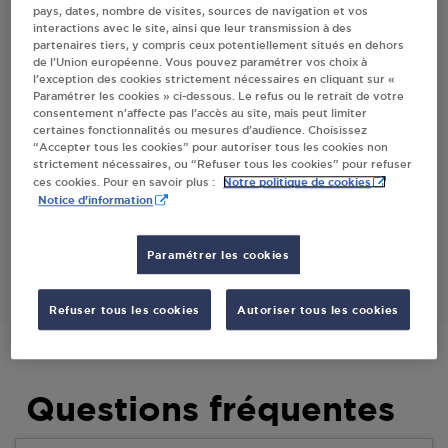
pays, dates, nombre de visites, sources de navigation et vos
MOFFLAINES
interactions avec le site, ainsi que leur transmission à des
partenaires tiers, y compris ceux potentiellement situés en dehors
de l’Union européenne. Vous pouvez paramétrer vos choix à
l’exception des cookies strictement nécessaires en cliquant sur «
Villes
Paramétrer les cookies » ci-dessous. Le refus ou le retrait de votre
consentement n’affecte pas l’accès au site, mais peut limiter
certaines fonctionnalités ou mesures d’audience. Choisissez
ACCESS TILLOY LES MOFFLAINES
“Accepter tous les cookies” pour autoriser tous les cookies non
strictement nécessaires, ou “Refuser tous les cookies” pour refuser
ROUTE DE CAMBRAI
Notre politique de cookies
ces cookies. Pour en savoir plus :
62217
TILLOY LES MOFFLAINES
Notice d'information
S'Y RENDRE
Paramétrer les cookies
Refuser tous les cookies
Autoriser tous les cookies
Questions fréquentes