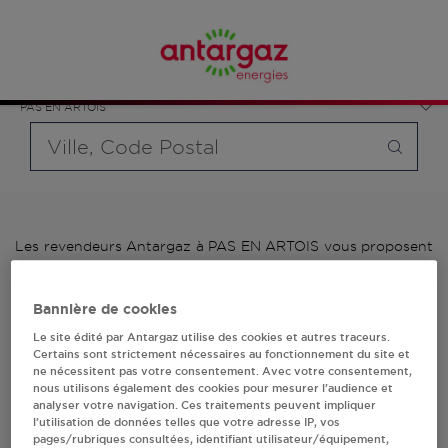
Affinez votre recherche en sélectionnant le modèle de
France
bouteille souhaité et le type de point de vente (revendeur /
Hauts-de-France
distributeur automatique de bouteilles de gaz ou station GPL
Pas-de-Calais
carburant)
PAS EN ARTOIS
Requête
Les revendeurs Antargaz à PAS EN ARTOIS vous proposent
plus de 700 stations-services ainsi que des distributeurs
24/24h de bouteilles de gaz. Découvrez la liste des
revendeurs Antargaz à PAS EN ARTOIS, l'adresse, le numéro
Bannière de cookies
de téléphone de votre stations GPL ou distributeurs de
Le site édité par Antargaz utilise des cookies et autres traceurs.
bouteilles de gaz.
Certains sont strictement nécessaires au fonctionnement du site et
ne nécessitent pas votre consentement. Avec votre consentement,
1 revendeur(s) Antargaz
nous utilisons également des cookies pour mesurer l’audience et
analyser votre navigation. Ces traitements peuvent impliquer
l’utilisation de données telles que votre adresse IP, vos
à PAS EN ARTOIS
pages/rubriques consultées, identifiant utilisateur/équipement,