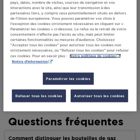
pays, dates, nombre de visites, sources de navigation et vos
interactions avec le site, ainsi que leur transmission à des
partenaires tiers, y compris ceux potentiellement situés en dehors
Villes
de l’Union européenne. Vous pouvez paramétrer vos choix à
l’exception des cookies strictement nécessaires en cliquant sur «
Paramétrer les cookies » ci-dessous. Le refus ou le retrait de votre
CARREFOUR CONTACT PAS EN ARTOIS
consentement n’affecte pas l’accès au site, mais peut limiter
certaines fonctionnalités ou mesures d’audience. Choisissez
36 RUE DE VERDUN
“Accepter tous les cookies” pour autoriser tous les cookies non
ROUTE DE GRINCOURT LES PAS
strictement nécessaires, ou “Refuser tous les cookies” pour refuser
62760
PAS EN ARTOIS
Notre politique de cookies
ces cookies. Pour en savoir plus :
Notice d'information
S'Y RENDRE
Paramétrer les cookies
Refuser tous les cookies
Autoriser tous les cookies
Questions fréquentes
Comment distinguer les bouteilles de gaz