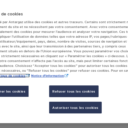
eur(s) Antargaz 
 de cookies
té par Antargaz utilise des cookies et autres traceurs. Certains sont strictement 
ment du site et ne nécessitent pas votre consentement. Avec votre consenteme
galement des cookies pour mesurer l’audience et analyser votre navigation. Ces 
AUSHOP - CARREFOUR CONTACT
liquer l’utilisation de données telles que votre adresse IP, vos pages/rubriques
URGES
 utilisateur/équipement, pays, dates, nombre de visites, sources de navigation et
RUE FELIX FAURE
s avec le site, ainsi que leur transmission à des partenaires tiers, y compris ceux
ment situés en dehors de l’Union européenne. Vous pouvez paramétrer vos choix
9
DOURGES
 strictement nécessaires en cliquant sur « Paramétrer les cookies » ci-dessous. L
votre consentement n’affecte pas l’accès au site, mais peut limiter certaines fonct
udience. Choisissez “Accepter tous les cookies” pour autoriser tous les cookies
S'Y RENDRE
 nécessaires, ou “Refuser tous les cookies” pour refuser ces cookies. Pour en sav
tique de cookies
Notice d'information
er les cookies
Refuser tous les cookies
Autoriser tous les cookies