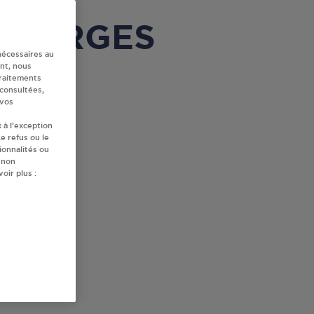
à DOURGES
nécessaires au
nt, nous
traitements
 consultées,
 vos
 à l’exception
e refus ou le
ionnalités ou
 non
oir plus :