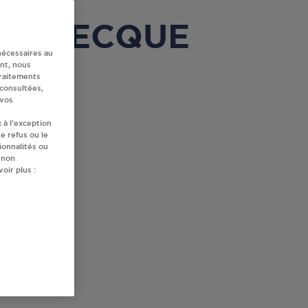
GUARBECQUE
nécessaires au
nt, nous
traitements
 consultées,
 vos
 à l’exception
e refus ou le
ionnalités ou
 non
oir plus :