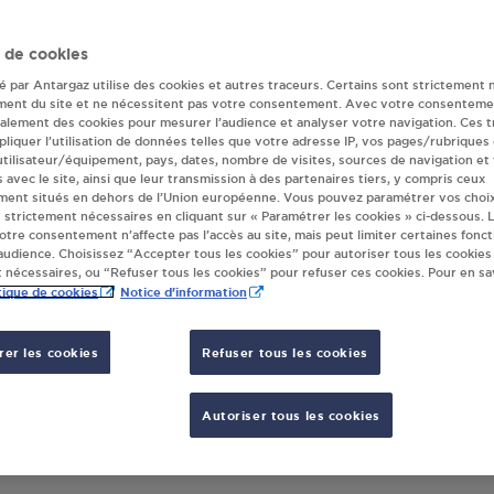
ur(s) Antargaz à 
 de cookies
té par Antargaz utilise des cookies et autres traceurs. Certains sont strictement 
ment du site et ne nécessitent pas votre consentement. Avec votre consenteme
galement des cookies pour mesurer l’audience et analyser votre navigation. Ces 
ERMARCHE CONTACT GUARBECQUE
liquer l’utilisation de données telles que votre adresse IP, vos pages/rubriques
 DELCOURT
 utilisateur/équipement, pays, dates, nombre de visites, sources de navigation et
s avec le site, ainsi que leur transmission à des partenaires tiers, y compris ceux
 DES FUSILLES
ment situés en dehors de l’Union européenne. Vous pouvez paramétrer vos choix
30
GUARBECQUE
 strictement nécessaires en cliquant sur « Paramétrer les cookies » ci-dessous. L
votre consentement n’affecte pas l’accès au site, mais peut limiter certaines fonct
udience. Choisissez “Accepter tous les cookies” pour autoriser tous les cookies
S'Y RENDRE
 nécessaires, ou “Refuser tous les cookies” pour refuser ces cookies. Pour en sav
tique de cookies
Notice d'information
er les cookies
Refuser tous les cookies
Autoriser tous les cookies