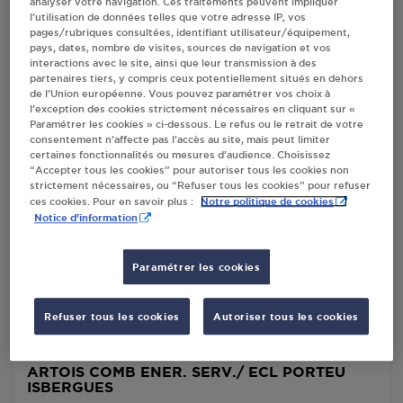
analyser votre navigation. Ces traitements peuvent impliquer
l’utilisation de données telles que votre adresse IP, vos
Villes
pages/rubriques consultées, identifiant utilisateur/équipement,
pays, dates, nombre de visites, sources de navigation et vos
interactions avec le site, ainsi que leur transmission à des
PROXI AHMMAD ISBERGUES
partenaires tiers, y compris ceux potentiellement situés en dehors
de l’Union européenne. Vous pouvez paramétrer vos choix à
3C PLACE EMILE BASLY
l’exception des cookies strictement nécessaires en cliquant sur «
62330
ISBERGUES
Paramétrer les cookies » ci-dessous. Le refus ou le retrait de votre
consentement n’affecte pas l’accès au site, mais peut limiter
certaines fonctionnalités ou mesures d’audience. Choisissez
S'Y RENDRE
“Accepter tous les cookies” pour autoriser tous les cookies non
strictement nécessaires, ou “Refuser tous les cookies” pour refuser
Notre politique de cookies
ces cookies. Pour en savoir plus :
Notice d'information
CARREFOUR MARKET MFL ISBERGUES
RUE DE L'EGLISE BERGUETTE
Paramétrer les cookies
62330
ISBERGUES
S'Y RENDRE
Refuser tous les cookies
Autoriser tous les cookies
ARTOIS COMB ENER. SERV./ ECL PORTEU
ISBERGUES