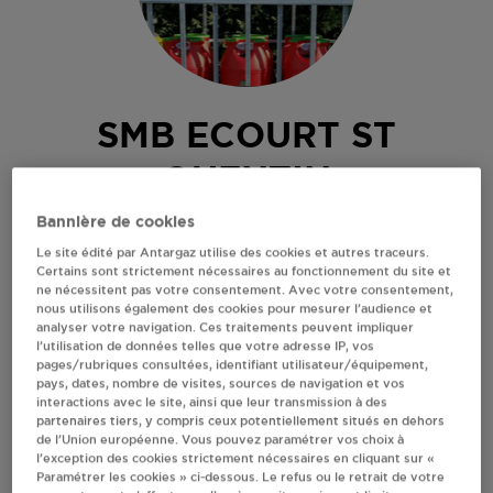
SMB ECOURT ST
QUENTIN
Bannière de cookies
50 RUE DU FAUBOURG
Le site édité par Antargaz utilise des cookies et autres traceurs.
62860
ECOURT ST QUENTIN
Certains sont strictement nécessaires au fonctionnement du site et
Revendeur de bouteilles de gaz
ne nécessitent pas votre consentement. Avec votre consentement,
nous utilisons également des cookies pour mesurer l’audience et
analyser votre navigation. Ces traitements peuvent impliquer
S'Y RENDRE
l’utilisation de données telles que votre adresse IP, vos
pages/rubriques consultées, identifiant utilisateur/équipement,
pays, dates, nombre de visites, sources de navigation et vos
RECEVOIR LES COORDONNÉES DU REVENDEUR
interactions avec le site, ainsi que leur transmission à des
partenaires tiers, y compris ceux potentiellement situés en dehors
de l’Union européenne. Vous pouvez paramétrer vos choix à
En cliquant sur « S’y rendre », j’autorise le traitement
l’exception des cookies strictement nécessaires en cliquant sur «
d’informations (dont mon adresse IP) et leur transfert hors UE
Paramétrer les cookies » ci-dessous. Le refus ou le retrait de votre
par Google Maps afin d’afficher la carte.
En savoir plus