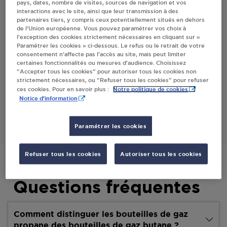
pays, dates, nombre de visites, sources de navigation et vos
interactions avec le site, ainsi que leur transmission à des
partenaires tiers, y compris ceux potentiellement situés en dehors
Villes
de l’Union européenne. Vous pouvez paramétrer vos choix à
l’exception des cookies strictement nécessaires en cliquant sur «
Paramétrer les cookies » ci-dessous. Le refus ou le retrait de votre
AGRIMAX STEENWERCK
consentement n’affecte pas l’accès au site, mais peut limiter
certaines fonctionnalités ou mesures d’audience. Choisissez
817 RUE DE LE DOULIEU
“Accepter tous les cookies” pour autoriser tous les cookies non
59181
STEENWERCK
strictement nécessaires, ou “Refuser tous les cookies” pour refuser
Notre politique de cookies
ces cookies. Pour en savoir plus :
Notice d'information
S'Y RENDRE
Paramétrer les cookies
Refuser tous les cookies
Autoriser tous les cookies
Questions fréquentes
Comment distinguer les bouteilles de gaz
propane des bouteilles de gaz butane ?