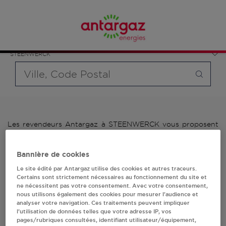
Affinez votre recherche en sélectionnant le modèle de
France
bouteille souhaité et le type de point de vente (revendeur /
Hauts-de-France
distributeur automatique de bouteilles de gaz ou station GPL
Nord
carburant)
STEENWERCK
Requête
Les revendeurs Antargaz à STEENWERCK vous proposent
plus de 700 stations-services ainsi que des distributeurs
24/24h de bouteilles de gaz. Découvrez la liste des
Bannière de cookies
revendeurs Antargaz à STEENWERCK, l'adresse, le numéro
de téléphone de votre stations GPL ou distributeurs de
Le site édité par Antargaz utilise des cookies et autres traceurs.
bouteilles de gaz.
Certains sont strictement nécessaires au fonctionnement du site et
ne nécessitent pas votre consentement. Avec votre consentement,
nous utilisons également des cookies pour mesurer l’audience et
1 revendeur(s) Antargaz
analyser votre navigation. Ces traitements peuvent impliquer
l’utilisation de données telles que votre adresse IP, vos
à STEENWERCK
pages/rubriques consultées, identifiant utilisateur/équipement,