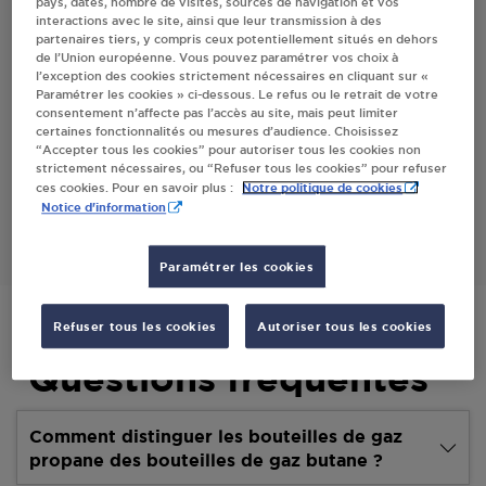
pays, dates, nombre de visites, sources de navigation et vos
interactions avec le site, ainsi que leur transmission à des
Villes
partenaires tiers, y compris ceux potentiellement situés en dehors
de l’Union européenne. Vous pouvez paramétrer vos choix à
l’exception des cookies strictement nécessaires en cliquant sur «
CARREFOUR MARKET FRPE78 BONDUES
Paramétrer les cookies » ci-dessous. Le refus ou le retrait de votre
consentement n’affecte pas l’accès au site, mais peut limiter
RUE DU GL DE GAULLE
certaines fonctionnalités ou mesures d’audience. Choisissez
59910
BONDUES
“Accepter tous les cookies” pour autoriser tous les cookies non
strictement nécessaires, ou “Refuser tous les cookies” pour refuser
Notre politique de cookies
ces cookies. Pour en savoir plus :
S'Y RENDRE
Notice d'information
Paramétrer les cookies
Refuser tous les cookies
Autoriser tous les cookies
Questions fréquentes
Comment distinguer les bouteilles de gaz
propane des bouteilles de gaz butane ?