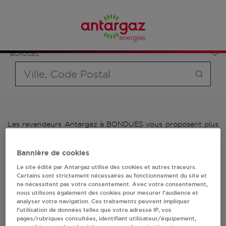
Affinez votre recherche en sélectionnant le modèle de
France
bouteille souhaité et le type de point de vente (revendeur /
Hauts-de-France
distributeur automatique de bouteilles de gaz ou station GPL
Nord
carburant)
BONDUES
Requête
Les revendeurs Antargaz à BONDUES vous proposent plus
de 700 stations-services ainsi que des distributeurs 24/24h
de bouteilles de gaz. Découvrez la liste des revendeurs
Bannière de cookies
Antargaz à BONDUES, l'adresse, le numéro de téléphone de
votre stations GPL ou distributeurs de bouteilles de gaz.
Le site édité par Antargaz utilise des cookies et autres traceurs.
Certains sont strictement nécessaires au fonctionnement du site et
ne nécessitent pas votre consentement. Avec votre consentement,
1 revendeur(s) Antargaz
nous utilisons également des cookies pour mesurer l’audience et
analyser votre navigation. Ces traitements peuvent impliquer
à BONDUES
l’utilisation de données telles que votre adresse IP, vos
pages/rubriques consultées, identifiant utilisateur/équipement,