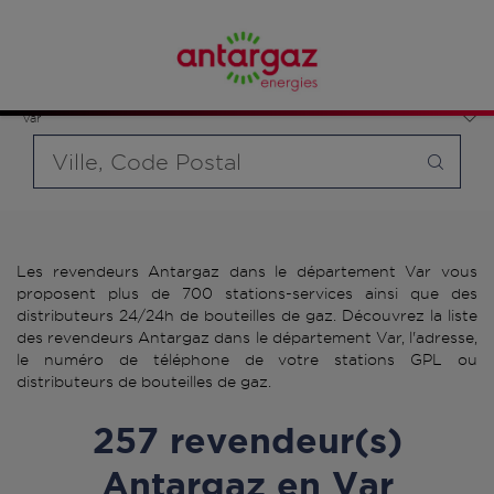
Affinez votre recherche en sélectionnant le modèle de
bouteille souhaité et le type de point de vente (revendeur /
France
distributeur automatique de bouteilles de gaz ou station GPL
Provence-Alpes-Côte d'Azur
carburant)
Var
Requête
Les revendeurs Antargaz dans le département Var vous
proposent plus de 700 stations-services ainsi que des
distributeurs 24/24h de bouteilles de gaz. Découvrez la liste
des revendeurs Antargaz dans le département Var, l'adresse,
le numéro de téléphone de votre stations GPL ou
distributeurs de bouteilles de gaz.
257 revendeur(s)
Antargaz en Var