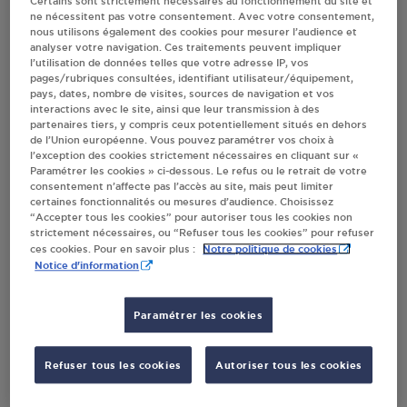
Certains sont strictement nécessaires au fonctionnement du site et
ne nécessitent pas votre consentement. Avec votre consentement,
FIOUL 83 LA CRAU
nous utilisons également des cookies pour mesurer l’audience et
205 RUE BREGUET
analyser votre navigation. Ces traitements peuvent impliquer
ZAC GAVARRY
l’utilisation de données telles que votre adresse IP, vos
pages/rubriques consultées, identifiant utilisateur/équipement,
83260
LA CRAU
pays, dates, nombre de visites, sources de navigation et vos
interactions avec le site, ainsi que leur transmission à des
S'Y RENDRE
partenaires tiers, y compris ceux potentiellement situés en dehors
de l’Union européenne. Vous pouvez paramétrer vos choix à
l’exception des cookies strictement nécessaires en cliquant sur «
Paramétrer les cookies » ci-dessous. Le refus ou le retrait de votre
DISTRIBUTEUR AUTOMATIQUE 24/24
consentement n’affecte pas l’accès au site, mais peut limiter
INTERMARCHE GINASSERVIS
certaines fonctionnalités ou mesures d’audience. Choisissez
“Accepter tous les cookies” pour autoriser tous les cookies non
LIEU DIT LA PLANTUDE
strictement nécessaires, ou “Refuser tous les cookies” pour refuser
83560
GINASSERVIS
Notre politique de cookies
ces cookies. Pour en savoir plus :
Notice d'information
S'Y RENDRE
Paramétrer les cookies
WELDOM LE CANNET DES MAURES
Refuser tous les cookies
Autoriser tous les cookies
642 CHEMIN DU BOUILLIDOU
83340
LE CANNET DES MAURES