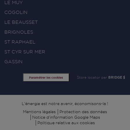
LE MUY
COGOLIN
LE BEAUSSET
BRIGNOLES
ST RAPHAEL
ST CYR SUR MER
GASSIN
Store locator par
BRIDGE
Paramétrer les cookies
Signature
L'énergie est notre avenir, économisons-la !
Mentions légales
Protection des données
Notice d’information Google Maps
Politique relative aux cookies