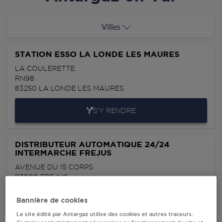
Villes
STATION ESSO LA LONDE LES MAURES
LA COULERETTE
RN98
83250
LA LONDE LES MAURES
S'Y RENDRE
DISTRIBUTEUR AUTOMATIQUE 24/24
INTERMARCHE FREJUS
AVENUE DU 15 CORPS
83600
FREJUS
S'Y RENDRE
Bannière de cookies
Le site édité par Antargaz utilise des cookies et autres traceurs.