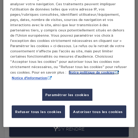
analyser votre navigation. Ces traitements peuvent impliquer
l’utilisation de données telles que votre adresse IP, vos
pages/rubriques consultées, identifiant utilisateur/équipement,
Villes
pays, dates, nombre de visites, sources de navigation et vos
interactions avec le site, ainsi que leur transmission à des
partenaires tiers, y compris ceux potentiellement situés en dehors
AUCHAN SUPERMARCHE BORMES LES MIMOS
de l’Union européenne. Vous pouvez paramétrer vos choix à
BORMES LES MIMOSAS
l’exception des cookies strictement nécessaires en cliquant sur «
Paramétrer les cookies » ci-dessous. Le refus ou le retrait de votre
AVENUE DES LIGURES
consentement n’affecte pas l’accès au site, mais peut limiter
QUARTIER DU GINGET
certaines fonctionnalités ou mesures d’audience. Choisissez
83230
BORMES LES MIMOSAS
“Accepter tous les cookies” pour autoriser tous les cookies non
strictement nécessaires, ou “Refuser tous les cookies” pour refuser
Notre politique de cookies
ces cookies. Pour en savoir plus :
S'Y RENDRE
Notice d'information
DISTRIBUTEUR AUTOMATIQUE 24/24
Paramétrer les cookies
INTERMARCHE BORMES LES MIMOSAS
QUARTIER LA VIEILLE
Refuser tous les cookies
Autoriser tous les cookies
83230
BORMES LES MIMOSAS
S'Y RENDRE