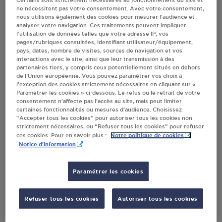
Certains sont strictement nécessaires au fonctionnement du site et
ne nécessitent pas votre consentement. Avec votre consentement,
Villes
nous utilisons également des cookies pour mesurer l’audience et
analyser votre navigation. Ces traitements peuvent impliquer
l’utilisation de données telles que votre adresse IP, vos
pages/rubriques consultées, identifiant utilisateur/équipement,
STATION GPL CARBURANT TOTAL COGOLIN
pays, dates, nombre de visites, sources de navigation et vos
CARREFOUR DE LA FOUX N98
interactions avec le site, ainsi que leur transmission à des
83310
COGOLIN
partenaires tiers, y compris ceux potentiellement situés en dehors
de l’Union européenne. Vous pouvez paramétrer vos choix à
l’exception des cookies strictement nécessaires en cliquant sur «
S'Y RENDRE
Paramétrer les cookies » ci-dessous. Le refus ou le retrait de votre
consentement n’affecte pas l’accès au site, mais peut limiter
certaines fonctionnalités ou mesures d’audience. Choisissez
“Accepter tous les cookies” pour autoriser tous les cookies non
LECLERC - SAS SOCODAG II - COGOLIN
strictement nécessaires, ou “Refuser tous les cookies” pour refuser
Notre politique de cookies
ces cookies. Pour en savoir plus :
RUE MARCEAU
Notice d'information
83310
COGOLIN
S'Y RENDRE
Paramétrer les cookies
Refuser tous les cookies
Autoriser tous les cookies
MR BRICOLAGE COGOLIN
RUE MARCEAU LE RIALET