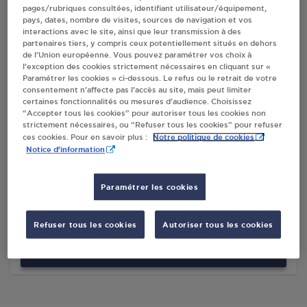
pages/rubriques consultées, identifiant utilisateur/équipement,
pays, dates, nombre de visites, sources de navigation et vos
Villes
interactions avec le site, ainsi que leur transmission à des
partenaires tiers, y compris ceux potentiellement situés en dehors
de l’Union européenne. Vous pouvez paramétrer vos choix à
U EXPRESS IKIRAMY TOURVES
l’exception des cookies strictement nécessaires en cliquant sur «
Paramétrer les cookies » ci-dessous. Le refus ou le retrait de votre
AVENUE GAMBETTA
consentement n’affecte pas l’accès au site, mais peut limiter
83170
TOURVES
certaines fonctionnalités ou mesures d’audience. Choisissez
“Accepter tous les cookies” pour autoriser tous les cookies non
S'Y RENDRE
strictement nécessaires, ou “Refuser tous les cookies” pour refuser
Notre politique de cookies
ces cookies. Pour en savoir plus :
Notice d'information
PICQ CLAUDE ** TOURVES
Paramétrer les cookies
AVENUE GAMBETTA
TERRAIN APRES LE SPAR
83170
TOURVES
Refuser tous les cookies
Autoriser tous les cookies
S'Y RENDRE