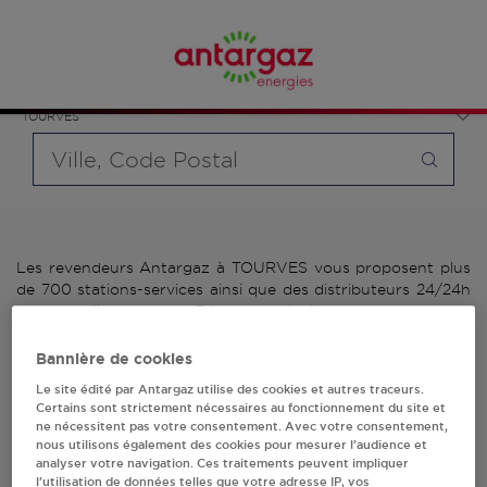
Affinez votre recherche en sélectionnant le modèle de
France
bouteille souhaité et le type de point de vente (revendeur /
Provence-Alpes-Côte d'Azur
distributeur automatique de bouteilles de gaz ou station GPL
Var
carburant)
TOURVES
Requête
Les revendeurs Antargaz à TOURVES vous proposent plus
de 700 stations-services ainsi que des distributeurs 24/24h
de bouteilles de gaz. Découvrez la liste des revendeurs
Antargaz à TOURVES, l'adresse, le numéro de téléphone de
votre stations GPL ou distributeurs de bouteilles de gaz.
Bannière de cookies
Le site édité par Antargaz utilise des cookies et autres traceurs.
2 revendeur(s) Antargaz
Certains sont strictement nécessaires au fonctionnement du site et
ne nécessitent pas votre consentement. Avec votre consentement,
à TOURVES
nous utilisons également des cookies pour mesurer l’audience et
analyser votre navigation. Ces traitements peuvent impliquer
l’utilisation de données telles que votre adresse IP, vos